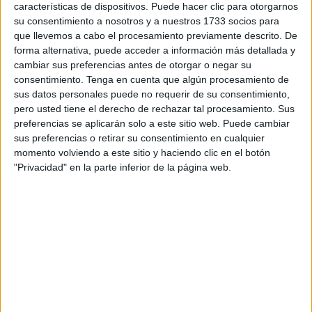
varios
heridos
. En concreto, tal y como ha informado
características de dispositivos. Puede hacer clic para otorgarnos
Ingesa, hay dos casos graves ya que uno de los
su consentimiento a nosotros y a nuestros 1733 socios para
que llevemos a cabo el procesamiento previamente descrito. De
subsaharianos está ingresado en la UCI mientras que otro
forma alternativa, puede acceder a información más detallada y
ha tenido que ser evacuado al Hospital de Cádiz tras
cambiar sus preferencias antes de otorgar o negar su
permanecer unas horas en la Unidad de Cuidados
consentimiento.
Tenga en cuenta que algún procesamiento de
Intensivos.
sus datos personales puede no requerir de su consentimiento,
pero usted tiene el derecho de rechazar tal procesamiento. Sus
La Jefatura Superior de la Policía ha informado de la
preferencias se aplicarán solo a este sitio web. Puede cambiar
sus preferencias o retirar su consentimiento en cualquier
detención de seis personas como saldo de la intervención.
momento volviendo a este sitio y haciendo clic en el botón
"Privacidad" en la parte inferior de la página web.
Unidades del 061 acudieron al lugar al notificarse la
existencia de afectados de diversa consideración por
lesiones de arma blanca y contusiones, siendo necesaria
la presencia de componentes de la UPR, así como las
unidades de soporte vital avanzado, Basico y TNA, tal y
como confirmó el 061.
Desde hace días se están produciendo enfrentamientos
entre sudaneses y guineanos tanto dentro del propio