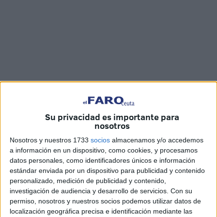
Su privacidad es importante para
Imagen de archivo
nosotros
Nosotros y nuestros 1733
socios
almacenamos y/o accedemos
a información en un dispositivo, como cookies, y procesamos
datos personales, como identificadores únicos e información
Agentes de la Policía Nacional tuvieron que intervenir en
estándar enviada por un dispositivo para publicidad y contenido
la noche de este miércoles en el Centro de Estancia
personalizado, medición de publicidad y contenido,
investigación de audiencia y desarrollo de servicios.
Con su
Temporal de Inmigrantes (
CETI
) de Ceuta al producirse un
permiso, nosotros y nuestros socios podemos utilizar datos de
grave enfrentamiento entre residentes que terminó con
localización geográfica precisa e identificación mediante las