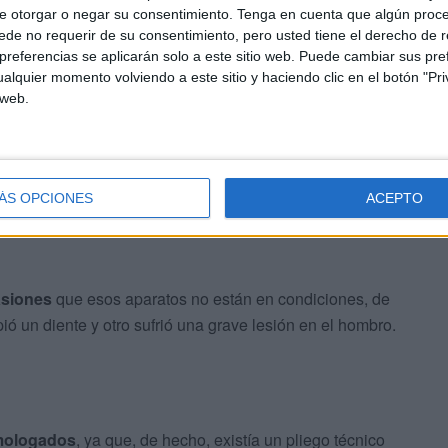
ión
e otorgar o negar su consentimiento.
Tenga en cuenta que algún proc
de no requerir de su consentimiento, pero usted tiene el derecho de r
referencias se aplicarán solo a este sitio web. Puede cambiar sus pref
abilidades
a quienes corresponda y una revisión
alquier momento volviendo a este sitio y haciendo clic en el botón "Pri
 las instalaciones similares en Ceuta. “La seguridad de
 web.
, denuncian.
ÁS OPCIONES
ACEPTO
asiones
que esos aparatos no están en condiciones, de
ió un diente y otro sufrió una grave lesión en el hombro.
mologados
, ya que, de hecho, existía un pliego técnico