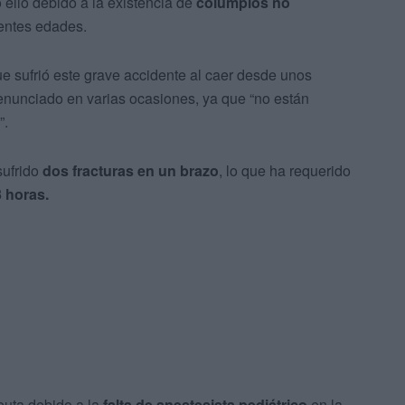
o ello debido a la existencia de
columpios no
entes edades.
e sufrió este grave accidente al caer desde unos
enunciado en varias ocasiones, ya que “no están
”.
sufrido
dos fracturas en un brazo
, lo que ha requerido
 horas.
euta debido a la
falta de anestesista pediátrico
en la