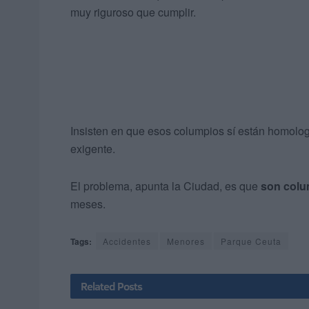
muy riguroso que cumplir.
Insisten en que esos columpios sí están homolo
exigente.
El problema, apunta la Ciudad, es que
son colu
meses.
Tags:
Accidentes
Menores
Parque Ceuta
Related
Posts