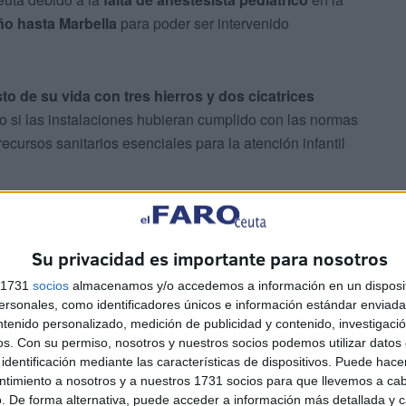
ño hasta Marbella
para poder ser intervenido
sto de su vida con tres hierros y dos cicatrices
o si las instalaciones hubieran cumplido con las normas
ecursos sanitarios esenciales para la atención infantil
Su privacidad es importante para nosotros
s 1731
socios
almacenamos y/o accedemos a información en un disposit
sonales, como identificadores únicos e información estándar enviada 
nte de revisar las condiciones de seguridad
de los
ntenido personalizado, medición de publicidad y contenido, investigaci
os.
Con su permiso, nosotros y nuestros socios podemos utilizar datos 
mo de reforzar los recursos médicos pediátricos
identificación mediante las características de dispositivos. Puede hacer
por una situación tan dolorosa e injusta como esta.
ntimiento a nosotros y a nuestros 1731 socios para que llevemos a ca
. De forma alternativa, puede acceder a información más detallada y 