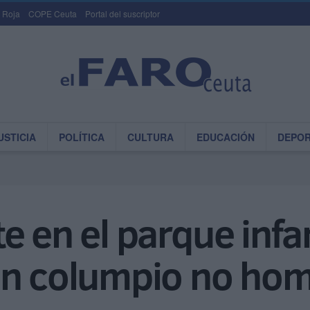
 Roja
COPE Ceuta
Portal del suscriptor
USTICIA
POLÍTICA
CULTURA
EDUCACIÓN
DEPO
e en el parque infa
un columpio no ho