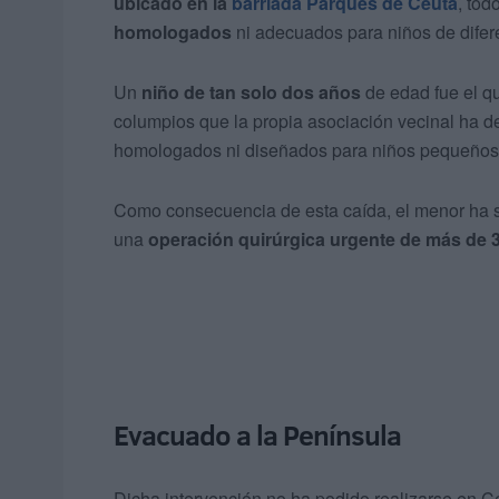
ubicado en la
barriada Parques de Ceuta
, tod
homologados
ni adecuados para niños de difer
Un
niño de tan solo dos años
de edad fue el qu
columpios que la propia asociación vecinal ha d
homologados ni diseñados para niños pequeños
Como consecuencia de esta caída, el menor ha 
una
operación quirúrgica urgente de más de 3
Evacuado a la Península
Dicha intervención no ha podido realizarse en C