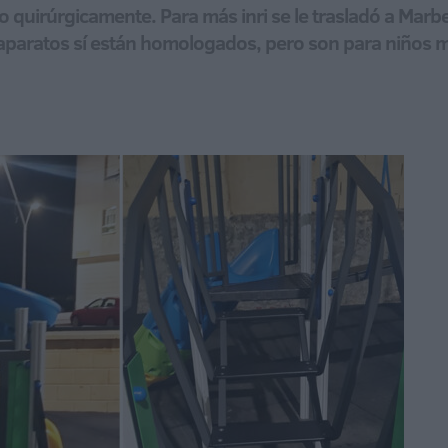
o quirúrgicamente. Para más inri se le trasladó a Marb
s aparatos sí están homologados, pero son para niños