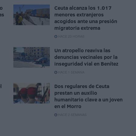
do
Ceuta alcanza los 1.017
as
menores extranjeros
acogidos ante una presión
migratoria extrema
HACE 23 HORAS
Un atropello reaviva las
denuncias vecinales por la
inseguridad vial en Benítez
HACE 1 SEMANA
l
Dos regulares de Ceuta
prestan un auxilio
humanitario clave a un joven
en el Morro
HACE 2 SEMANAS