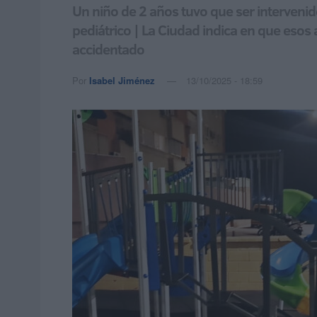
Un niño de 2 años tuvo que ser intervenid
pediátrico | La Ciudad indica en que eso
accidentado
Por
Isabel Jiménez
13/10/2025 - 18:59