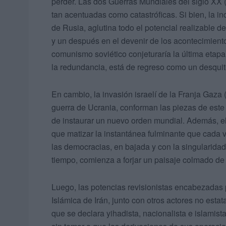
perder. Las dos Guerras Mundiales del siglo XX
tan acentuadas como catastróficas. Si bien, la in
de Rusia, aglutina todo el potencial realizable 
y un después en el devenir de los acontecimiento
comunismo soviético conjeturaría la última etapa d
la redundancia, está de regreso como un desqui
En cambio, la invasión israelí de la Franja Gaza
guerra de Ucrania, conforman las piezas de este 
de instaurar un nuevo orden mundial. Además, el
que matizar la instantánea fulminante que cada
las democracias, en bajada y con la singularid
tiempo, comienza a forjar un paisaje colmado de
Luego, las potencias revisionistas encabezadas 
Islámica de Irán, junto con otros actores no estat
que se declara yihadista, nacionalista e islamis