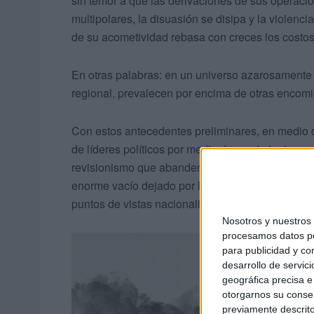
sin temor a que las derivaciones de sus operacio
multipolares, la disuasión se disipa y la violen
de su acometividad rebasa con creces los costos
En otras palabras: en un universo azarosamente 
regional, prevalecen por encima de otras encomi
Con estos antecedentes preliminares, en medio d
de líderes políticos por medio de movimientos p
revisionismo que abandera la fluctuación interna
enorme vacío dejado por la diplomacia multilatera
puntos de vistas nacionalistas.
Nosotros y nuestro
procesamos datos per
para publicidad y co
desarrollo de servici
geográfica precisa e 
otorgarnos su conse
previamente descrito