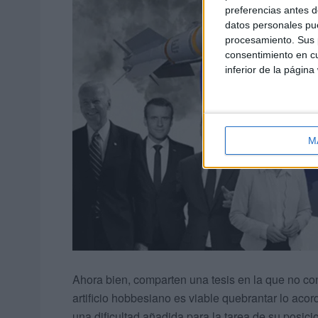
preferencias antes d
datos personales pue
procesamiento. Sus p
consentimiento en cu
inferior de la página
M
Ahora bien, comparten una tesis en la que no co
artificio hobbesiano es viable quebrantar lo a
una dificultad añadida para la tarea de su posic