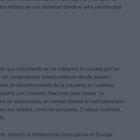
 los recelos de una sociedad donde el 44% percibe que
voto que únicamente así se interpreta la cruzada por las
so del exmandatario estadounidense donde aseveró
cadas de adoctrinamiento de la izquierda en nuestras
duciría una Comisión Nacional para retratar “la
 no es aislacionista, en verdad detesta el multilateralismo
con sus aliados, como los europeos. O séase, examina,
i.
ha, removió el revisionismo como pocos en Europa.