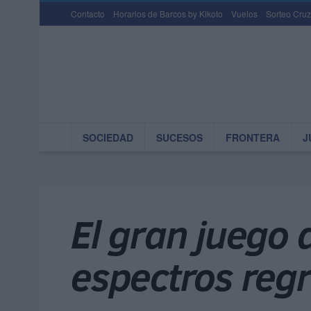
Contacto
Horarios de Barcos by Kikoto
Vuelos
Sorteo Cruz
SOCIEDAD
SUCESOS
FRONTERA
J
El gran juego 
espectros regr