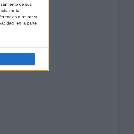
esamiento de sus
echazar tal
erencias o retirar su
vacidad" en la parte