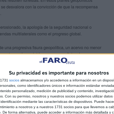
nes resulten funestas. En estos planes geopolíticos
cia se desvalora con la convicción de que la recompensa
.
erosionado, la apología de la seguridad nacional o
endas multilaterales como el progreso global.
e una progresiva fisura geopolítica, un acervo no menor
unzantes, se han erigido en propagandistas de un
cional. Se trata de personas disruptivas que se valen del
l y del reinante desierto estratégico, para aplicar sus
Su privacidad es importante para nosotros
s 1731
socios
almacenamos y/o accedemos a información en un disposit
sonales, como identificadores únicos e información estándar enviada 
ntenido personalizado, medición de publicidad y contenido, investigaci
os.
Con su permiso, nosotros y nuestros socios podemos utilizar datos 
identificación mediante las características de dispositivos. Puede hacer
ntimiento a nosotros y a nuestros 1731 socios para que llevemos a ca
. De forma alternativa, puede acceder a información más detallada y 