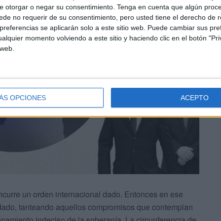
e otorgar o negar su consentimiento.
Tenga en cuenta que algún proc
de no requerir de su consentimiento, pero usted tiene el derecho de r
referencias se aplicarán solo a este sitio web. Puede cambiar sus pref
alquier momento volviendo a este sitio y haciendo clic en el botón "Pri
 web.
ÁS OPCIONES
ACEPTO
ncurre un orden internacional dado. Entonces en ese
cordado, tanteando aquellos compromisos que contemplan
ionamiento indeciso de la soberanía. La circunferencia de