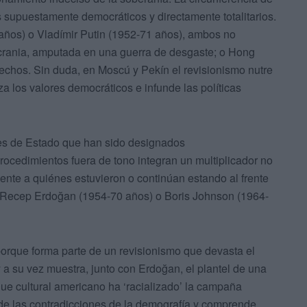
s supuestamente democráticos y directamente totalitarios.
años) o Vladímir Putin (1952-71 años), ambos no
o Ucrania, amputada en una guerra de desgaste; o Hong
erechos. Sin duda, en Moscú y Pekín el revisionismo nutre
a los valores democráticos e infunde las políticas
es de Estado que han sido designados
rocedimientos fuera de tono integran un multiplicador no
ente a quiénes estuvieron o continúan estando al frente
 Recep Erdoğan (1954-70 años) o Boris Johnson (1964-
orque forma parte de un revisionismo que devasta el
a su vez muestra, junto con Erdoğan, el plantel de una
taque cultural americano ha ‘racializado’ la campaña
a de las contradicciones de la demografía y comprende