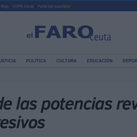
 Roja
COPE Ceuta
Portal del suscriptor
USTICIA
POLÍTICA
CULTURA
EDUCACIÓN
DEPO
de las potencias re
esivos