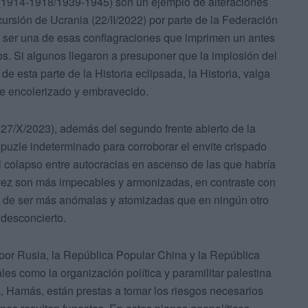
 (1914-1918/1939-1945) son un ejemplo de alteraciones
cursión de Ucrania (22/II/2022) por parte de la Federación
de ser una de esas conflagraciones que imprimen un antes
s. Si algunos llegaron a presuponer que la implosión del
e esta parte de la Historia eclipsada, la Historia, valga
te encolerizado y embravecido.
 (27/X/2023), además del segundo frente abierto de la
puzle indeterminado para corroborar el envite crispado
 colapso entre autocracias en ascenso de las que habría
 vez son más impecables y armonizadas, en contraste con
ad de ser más anómalas y atomizadas que en ningún otro
 desconcierto.
por Rusia, la República Popular China y la República
ales como la organización política y paramilitar palestina
ta, Hamás, están prestas a tomar los riesgos necesarios