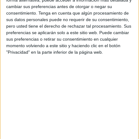
Ceuta y Melilla, siendo esta información crucial para
cambiar sus preferencias antes de otorgar o negar su
consentimiento.
Tenga en cuenta que algún procesamiento de
planificar sus actividades.
sus datos personales puede no requerir de su consentimiento,
pero usted tiene el derecho de rechazar tal procesamiento. Sus
Es por ello que la entidad que agrupa a las ocho
preferencias se aplicarán solo a este sitio web. Puede cambiar
corporaciones de Andalucía, Ceuta y
Melilla
ha dirigido un
sus preferencias o retirar su consentimiento en cualquier
escrito directamente a Lorenzo del Río Fernández,
momento volviendo a este sitio y haciendo clic en el botón
presidente del Tribunal Superior de Justicia de Andalucía.
"Privacidad" en la parte inferior de la página web.
Lo que se solicita concretamente es conocer los detalles
de los señalamientos y
los juzgados
que se encontrarán
operativos durante agosto.
Quien preside el Consejo Andaluz de Colegios Oficiales
de Graduados Sociales, José Blas Fernández Sánchez,
ha hecho referencia al artículo 43.4 de la Ley 36/2011 de
10 de octubre, que regula Jurisdicción del Orden Social.
“Según este artículo, los días del mes de agosto son