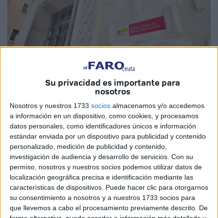
Su privacidad es importante para
nosotros
Nosotros y nuestros 1733
socios
almacenamos y/o accedemos
a información en un dispositivo, como cookies, y procesamos
datos personales, como identificadores únicos e información
Imagen de archivo
estándar enviada por un dispositivo para publicidad y contenido
personalizado, medición de publicidad y contenido,
investigación de audiencia y desarrollo de servicios.
Con su
permiso, nosotros y nuestros socios podemos utilizar datos de
localización geográfica precisa e identificación mediante las
El Consejo Andaluz de
Colegios Oficiales de Graduados
características de dispositivos. Puede hacer clic para otorgarnos
Sociales
quiere tener conocimiento sobre los
su consentimiento a nosotros y a nuestros 1733 socios para
señalamientos de juicios durante agosto de este año en
que llevemos a cabo el procesamiento previamente descrito. De
los distintos
Juzgados de lo Social
de la comunidad,
forma alternativa, puede acceder a información más detallada y