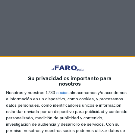
Imágenes: Joaquín Viera / Carlos Díaz
Su privacidad es importante para
nosotros
Nosotros y nuestros 1733
socios
almacenamos y/o accedemos
a información en un dispositivo, como cookies, y procesamos
El patio central del Campus Universitario de Ceuta ha sido
datos personales, como identificadores únicos e información
estándar enviada por un dispositivo para publicidad y contenido
el escenario del acto de graduación del alumnado de la
personalizado, medición de publicidad y contenido,
décima promoción de
Enfermería
en la Facultad de
investigación de audiencia y desarrollo de servicios.
Con su
Ciencias de la Salud de la
UGR
en Ceuta.
permiso, nosotros y nuestros socios podemos utilizar datos de