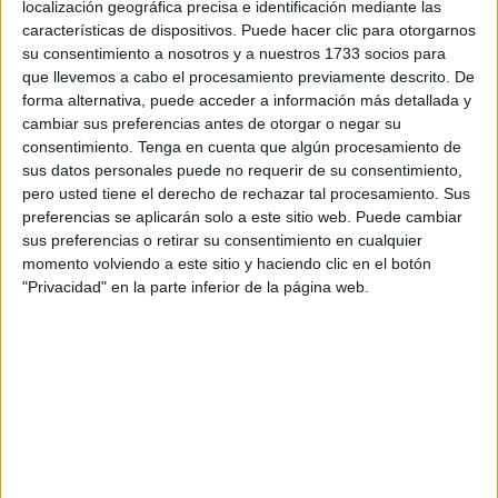
localización geográfica precisa e identificación mediante las
Allí se han podido vivir momentos de emoción, lágrimas y
características de dispositivos. Puede hacer clic para otorgarnos
felicidad de unos jóvenes que han visto el sueño cumplido
su consentimiento a nosotros y a nuestros 1733 socios para
que llevemos a cabo el procesamiento previamente descrito. De
de conseguir el objetivo que se propusieron cuando eran
forma alternativa, puede acceder a información más detallada y
niños. El número total de graduados es de 150, aunque al
cambiar sus preferencias antes de otorgar o negar su
acto solo han podido asistir 129.
consentimiento.
Tenga en cuenta que algún procesamiento de
sus datos personales puede no requerir de su consentimiento,
Los nervios previos se han dejado ver en los momentos
pero usted tiene el derecho de rechazar tal procesamiento. Sus
previos al inicio del evento. Los familiares y graduados se
preferencias se aplicarán solo a este sitio web. Puede cambiar
sus preferencias o retirar su consentimiento en cualquier
fundían todos en un amalgama de sentimientos entre los
momento volviendo a este sitio y haciendo clic en el botón
que se encontraban la satisfacción y el orgullo del deber
"Privacidad" en la parte inferior de la página web.
cumplido y la tristeza por ver cómo se tenían que separar
de sus compañeros con los que han compartido risas y
llantos durante todos estos años de formación.
Una vez todo el mundo ha tomado asiento, el acto ha
comenzado con un pequeño vídeo del
rector de la
Universidad de Granada, Pedro Mercado
, y continuó
con las pertinentes intervenciones de los padrinos