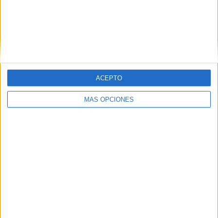
dedicación y trabajo que culminan con la graduación de
estos estudiantes y su entrada en el mundo laboral.
ACEPTO
MÁS OPCIONES
Tags:
Música
Sanidad
Universidad
Related
Posts
Alerta alimentaria por vidrios en tarros