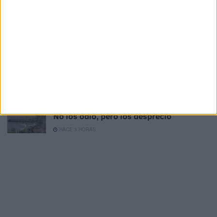
HACE 55 MINUTOS
CCOO acusa a Servilimpce de actuar
como en su etapa privada por culpa del
"eje del mal"
HACE 2 HORAS
Ceuta nos necesita
HACE 3 HORAS
No los odio, pero los desprecio
HACE 3 HORAS