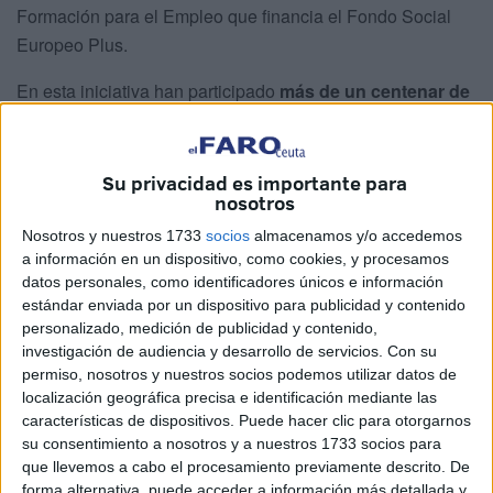
Formación para el Empleo que financia el Fondo Social
Europeo Plus.
En esta iniciativa han participado
más de un centenar de
alumnos
y la mayoría de los que han superado las
pruebas de examen han recogido sus diplomas.
Su privacidad es importante para
Lo que comenzó como un acto de comunicación
nosotros
protocolario con el fin de dar a conocer este programa, se
Nosotros y nuestros 1733
socios
almacenamos y/o accedemos
ha convertido en un encuentro cargado de emoción, en el
a información en un dispositivo, como cookies, y procesamos
que el alumnado, la mayoría mujeres,
han vivido esta cita
datos personales, como identificadores únicos e información
estándar enviada por un dispositivo para publicidad y contenido
como si fuera una graduación al uso
, pero bajo la
personalizado, medición de publicidad y contenido,
mirada y la atención de la Comisión Europea.
investigación de audiencia y desarrollo de servicios.
Con su
permiso, nosotros y nuestros socios podemos utilizar datos de
localización geográfica precisa e identificación mediante las
características de dispositivos. Puede hacer clic para otorgarnos
su consentimiento a nosotros y a nuestros 1733 socios para
que llevemos a cabo el procesamiento previamente descrito. De
forma alternativa, puede acceder a información más detallada y