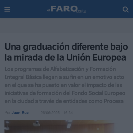
Una graduación diferente bajo
la mirada de la Unión Europea
Los programas de Alfabetización y Formación
Integral Básica llegan a su fin en un emotivo acto
en el que se ha puesto en valor el impacto de las
iniciativas de formación del Fondo Social Europeo
en la ciudad a través de entidades como Procesa
Por
Juan Ruz
26/06/2025 - 16:34