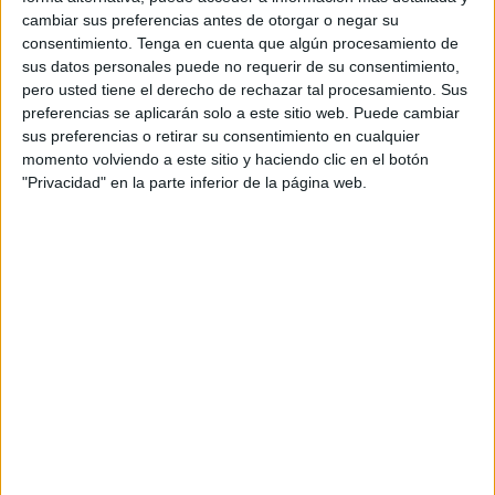
cambiar sus preferencias antes de otorgar o negar su
consentimiento.
Tenga en cuenta que algún procesamiento de
sus datos personales puede no requerir de su consentimiento,
pero usted tiene el derecho de rechazar tal procesamiento. Sus
preferencias se aplicarán solo a este sitio web. Puede cambiar
sus preferencias o retirar su consentimiento en cualquier
momento volviendo a este sitio y haciendo clic en el botón
"Privacidad" en la parte inferior de la página web.
Un discurso cercano y motivador
Durante las más de cuatro horas que ha durado, han sido
muchos los agradecimientos, los abrazos e incluso
la
añoranza de un curso que acaba
y que ha servido para
que la mayoría de los participantes puedan adquirir los
conocimientos de alfabetización y formación básica que
les abra una nueva oportunidad, sobre todo para encontrar
un empleo.