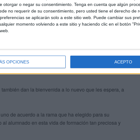
spedida
de una etapa educativa para sus hijos, una
e otorgar o negar su consentimiento.
Tenga en cuenta que algún proc
 para integrarse en una vida, la que les espera,
de no requerir de su consentimiento, pero usted tiene el derecho de r
referencias se aplicarán solo a este sitio web. Puede cambiar sus pref
que el que se ha vivido esta noche.
alquier momento volviendo a este sitio y haciendo clic en el botón "Pri
 web.
ÁS OPCIONES
ACEPTO
o también dan la bienvenida a lo nuevo que les espera, a
a uno de acuerdo a la rama que ha elegido para su
o al alumnado en esta vida de formación tan preciosa y