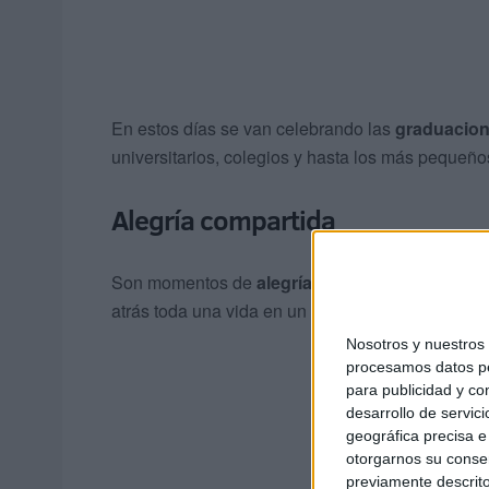
En estos días se van celebrando las
graduacio
universitarios, colegios y hasta los más pequeños
Alegría compartida
Son momentos de
alegría compartida
, en much
atrás toda una vida en un centro en el que han c
Nosotros y nuestro
procesamos datos per
para publicidad y co
desarrollo de servici
geográfica precisa e 
otorgarnos su conse
previamente descrito