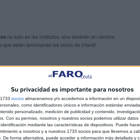
nes
no solo en los institutos, sino también en centros
 que están terminando los ciclos de infantil.
os casos también de pena porque estos alumnos dejan
Su privacidad es importante para nosotros
ompartido experiencias con los profesores.
s 1733
socios
almacenamos y/o accedemos a información en un disposit
sonales, como identificadores únicos e información estándar enviada 
ntenido personalizado, medición de publicidad y contenido, investigaci
os.
Con su permiso, nosotros y nuestros socios podemos utilizar datos 
identificación mediante las características de dispositivos. Puede hacer
ntimiento a nosotros y a nuestros 1733 socios para que llevemos a ca
. De forma alternativa, puede acceder a información más detallada y 