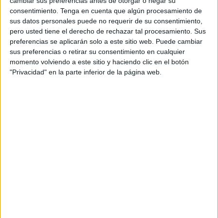
cambiar sus preferencias antes de otorgar o negar su
Se trata de Gonzalo Giménez Munzón, un mediocentro de
consentimiento.
Tenga en cuenta que algún procesamiento de
22 años que llega procedente del Europa FC aunque
sus datos personales puede no requerir de su consentimiento,
pero usted tiene el derecho de rechazar tal procesamiento. Sus
también comenzó la temporada en el Lynx FC.
preferencias se aplicarán solo a este sitio web. Puede cambiar
sus preferencias o retirar su consentimiento en cualquier
Gonzalo es un jugador que puede jugar como
momento volviendo a este sitio y haciendo clic en el botón
mediocentro
puro por su altura de 1,76 metros como por
"Privacidad" en la parte inferior de la página web.
los interiores pero aunque tiene llegada el gol no es su
plato fuerte.
El jugador aterriza en nuestra ciudad tras militar en el
Europa FC de la
Gibraltar
Football League de la Primera
División pero toda su carrera la ha hecho en equipos de la
Comunidad Valenciana.
Tras pasar por varios conjuntos en las categorías inferiores
en le temporada 2018/2019 formó parte del CD Crevillente
para en la siguiente, en la 2019/2020 jugar en el Juvenil A
del Kelme alicantino.