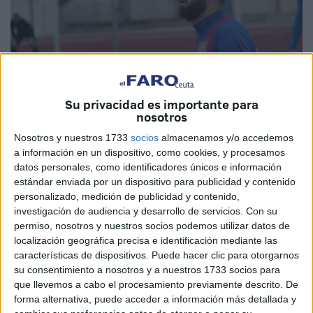
Su privacidad es importante para
nosotros
Imagen cedida
Nosotros y nuestros 1733
socios
almacenamos y/o accedemos
a información en un dispositivo, como cookies, y procesamos
datos personales, como identificadores únicos e información
estándar enviada por un dispositivo para publicidad y contenido
El filial de la Agrupación Deportiva Ceuta
sigue
personalizado, medición de publicidad y contenido,
reforzándose
para afrontar una nueva temporada dentro
investigación de audiencia y desarrollo de servicios.
Con su
permiso, nosotros y nuestros socios podemos utilizar datos de
del grupo décimo de la
Tercera División RFEF
.
localización geográfica precisa e identificación mediante las
características de dispositivos. Puede hacer clic para otorgarnos
El cuadro caballa que dirige ‘Perita’ ha incorporado un
su consentimiento a nosotros y a nuestros 1733 socios para
nuevo jugador para una plantilla que se presume
que llevemos a cabo el procesamiento previamente descrito. De
competitiva por la calidad de los futbolistas.
forma alternativa, puede acceder a información más detallada y