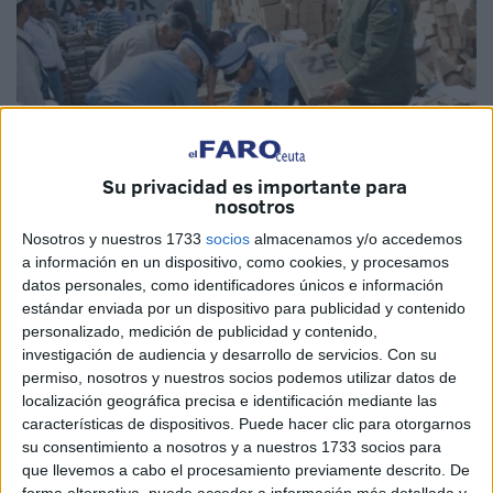
Su privacidad es importante para
nosotros
Foto: Rue20
Nosotros y nuestros 1733
socios
almacenamos y/o accedemos
a información en un dispositivo, como cookies, y procesamos
datos personales, como identificadores únicos e información
estándar enviada por un dispositivo para publicidad y contenido
personalizado, medición de publicidad y contenido,
Agentes de la
Seguridad Nacional
y de la
Aduana
en el
investigación de audiencia y desarrollo de servicios.
Con su
puerto de
Tánger-Med
han frustrado un intento de
permiso, nosotros y nuestros socios podemos utilizar datos de
introducir de contrabando un total de
17.790
pastillas
,
localización geográfica precisa e identificación mediante las
ocultos en un camión que había llegado desde un país
características de dispositivos. Puede hacer clic para otorgarnos
su consentimiento a nosotros y a nuestros 1733 socios para
europeo, según informaron las autoridades.
que llevemos a cabo el procesamiento previamente descrito. De