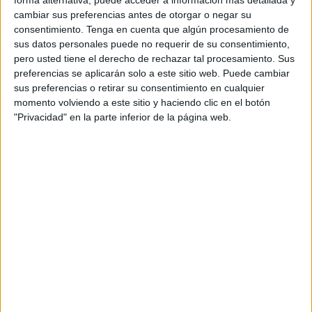
forma alternativa, puede acceder a información más detallada y
El operativo tuvo lugar en la mañana del
martes 2 de
cambiar sus preferencias antes de otorgar o negar su
junio
, durante las labores habituales de control e
consentimiento.
Tenga en cuenta que algún procesamiento de
inspección fronteriza que se realizan a la llegada de
sus datos personales puede no requerir de su consentimiento,
vehículos al recinto portuario. En este caso, el camión fue
pero usted tiene el derecho de rechazar tal procesamiento. Sus
inspeccionado inmediatamente después de desembarcar
preferencias se aplicarán solo a este sitio web. Puede cambiar
sus preferencias o retirar su consentimiento en cualquier
de un ferry procedente de un puerto europeo, lo que
momento volviendo a este sitio y haciendo clic en el botón
permitió detectar la sustancia intervenida.
"Privacidad" en la parte inferior de la página web.
De acuerdo con lo que ha informado
rue20.com
, las
autoridades confirmaron que los comprimidos estaban
cuidadosamente ocultos en el interior del vehículo, lo que
sugiere un intento de introducir la mercancía de forma
ilícita en el territorio.
Tras el hallazgo, se procedió a la detención del conductor,
un ciudadano marroquí de
44 años
, que fue arrestado en
el mismo lugar de los hechos.