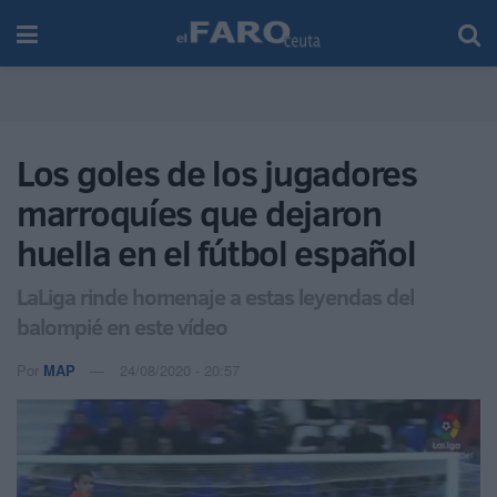
Los goles de los jugadores
marroquíes que dejaron
huella en el fútbol español
LaLiga rinde homenaje a estas leyendas del
balompié en este vídeo
Por
MAP
24/08/2020 - 20:57