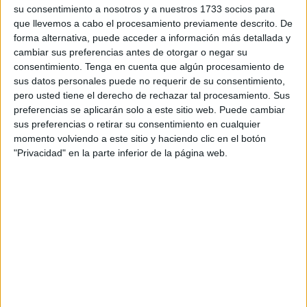
redes sociales de LaLiga, esta última repasó los goles y
su consentimiento a nosotros y a nuestros 1733 socios para
las mejores acciones de los jugadores marroquíes que han
que llevemos a cabo el procesamiento previamente descrito. De
forma alternativa, puede acceder a información más detallada y
dejado sus huellas en la historia del fútbol español.
cambiar sus preferencias antes de otorgar o negar su
consentimiento.
Tenga en cuenta que algún procesamiento de
LaLiga rindió así homenaje a los jugadores míticos que
sus datos personales puede no requerir de su consentimiento,
dieron, durante su paso por España, una muy buena
pero usted tiene el derecho de rechazar tal procesamiento. Sus
imagen sobre el fútbol marroquí, árabe y africano, entre
preferencias se aplicarán solo a este sitio web. Puede cambiar
ellos el trío mágico que agrandó la leyenda del Deportivo
sus preferencias o retirar su consentimiento en cualquier
momento volviendo a este sitio y haciendo clic en el botón
de La Coruña, Noureddine Naybet, Mustapha Hajji y
"Privacidad" en la parte inferior de la página web.
Salaheddine Bassir, además de Moha Yaacoubi, Nabil
Baha, Mehdi Carcela, Noureddine Amrabat, y Youssef El
Arabi, el histórico goleador del Granada, entre otros.
حقيقة لا مفر منها ?⚽
نجوم مغاربة شرفوا تاريخ الكرة العربية و
الإفريقية في
#LaLiga
??✅
pic.twitter.com/oiEQcHsKQn