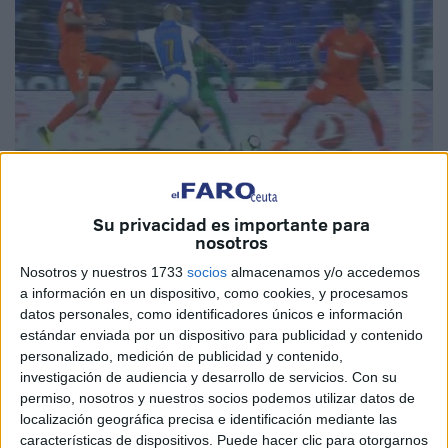
Cedidas
Su privacidad es importante para
nosotros
Nosotros y nuestros 1733
socios
almacenamos y/o accedemos
a información en un dispositivo, como cookies, y procesamos
LaLiga, instancia que gestiona el fútbol profesional en
datos personales, como identificadores únicos e información
estándar enviada por un dispositivo para publicidad y contenido
España, rindió homenaje, este lunes, al rendimiento y a las
personalizado, medición de publicidad y contenido,
hazañas de los futbolistas de Marruecos que jugaron en el
investigación de audiencia y desarrollo de servicios.
Con su
campeonato español.
permiso, nosotros y nuestros socios podemos utilizar datos de
localización geográfica precisa e identificación mediante las
En un vídeo de 3 minutos y 54 segundos, publicado en las
características de dispositivos. Puede hacer clic para otorgarnos