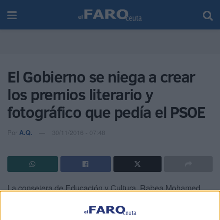
El Gobierno se niega a crear
los premios literario y
fotográfico que pedía el PSOE
Por
A.Q.
30/11/2016 - 07:48
La consejera de Educación y Cultura, Rabea Mohamed,
justificó ayer la negativa del PP a aprobar una propuesta
del PSOE para crear un Premio Literario y otro Fotográfico