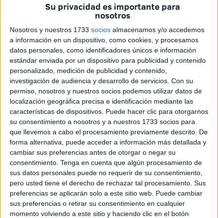
enfocados “a la promoción y difusión de ambas
Su privacidad es importante para
nosotros
disciplinas” por la existencia del Premio de las Artes y la
Cultura, que se concede bianualmente desde hace un
Nosotros y nuestros 1733
socios
almacenamos y/o accedemos
a información en un dispositivo, como cookies, y procesamos
lustro. Durante su exposición, la miembro del Ejecutivo
datos personales, como identificadores únicos e información
local también recordó que la Administración apoya
estándar enviada por un dispositivo para publicidad y contenido
habitualmente tanto la presentación de libros de autores
personalizado, medición de publicidad y contenido,
locales o relacionados con la ciudad como la realización
investigación de audiencia y desarrollo de servicios.
Con su
permiso, nosotros y nuestros socios podemos utilizar datos de
de exposiciones de fotografías, dos de ellas actualmente
localización geográfica precisa e identificación mediante las
en marcha.
características de dispositivos. Puede hacer clic para otorgarnos
su consentimiento a nosotros y a nuestros 1733 socios para
El socialista José María Mas se mostró muy decepcionado
que llevemos a cabo el procesamiento previamente descrito. De
por la actitud de los Populares, máxime cuando se trataba
forma alternativa, puede acceder a información más detallada y
de “una idea abierta para que la modulasen como
cambiar sus preferencias antes de otorgar o negar su
consentimiento.
Tenga en cuenta que algún procesamiento de
estimasen oportuno, sin coste económico ni estructura
sus datos personales puede no requerir de su consentimiento,
administrativa o gasto de ningún tipo”.
pero usted tiene el derecho de rechazar tal procesamiento. Sus
preferencias se aplicarán solo a este sitio web. Puede cambiar
El PSOE quería llenar el hueco dejado por el certamen de
sus preferencias o retirar su consentimiento en cualquier
relatos cortos desaparecido hace seis años para,
momento volviendo a este sitio y haciendo clic en el botón