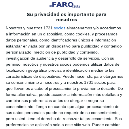
miércoles, 28 de mayo, en la
Comisión de Infancia y
Adolescencia
, a las comunidades autónomas de la
Su privacidad es importante para
capacidad de acogida de
menores inmigrantes
de cada
nosotros
territorio como parte del
plan de reparto
de
menores
Nosotros y nuestros 1731
socios
almacenamos y/o accedemos
extranjeros no acompañados
desde
zonas con una
a información en un dispositivo, como cookies, y procesamos
mayos presión migratoria
como Canarias y
Ceuta
.
datos personales, como identificadores únicos e información
estándar enviada por un dispositivo para publicidad y contenido
Este encuentro servirá para conocer la cifra de
capacidad
personalizado, medición de publicidad y contenido,
investigación de audiencia y desarrollo de servicios.
Con su
ordinaria del sistema acogida
y descubrir las
permiso, nosotros y nuestros socios podemos utilizar datos de
comunidades que están en
sobreocupación, como es el
localización geográfica precisa e identificación mediante las
caso de Ceuta
y, por lo tanto, pueden solicitar la
características de dispositivos. Puede hacer clic para otorgarnos
contingencia migratoria extraordinaria.
su consentimiento a nosotros y a nuestros 1731 socios para
que llevemos a cabo el procesamiento previamente descrito. De
Así, se declarará esta situación para la protección del
forma alternativa, puede acceder a información más detallada y
cambiar sus preferencias antes de otorgar o negar su
interés superior de la infancia y la adolescencia del
consentimiento.
Tenga en cuenta que algún procesamiento de
inmigrante no acompañado en aquellas comunidades o
sus datos personales puede no requerir de su consentimiento,
ciudades autónomas cuyo sistema de protección y tutela
pero usted tiene el derecho de rechazar tal procesamiento. Sus
de personas menores de edad extranjeras no
preferencias se aplicarán solo a este sitio web. Puede cambiar