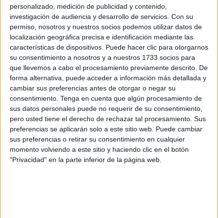
por escrito
enviada al Congreso después de que
Vox
personalizado, medición de publicidad y contenido,
investigación de audiencia y desarrollo de servicios.
Con su
preguntara por unas declaraciones públicas del
permiso, nosotros y nuestros socios podemos utilizar datos de
representante de un partido de Marruecos.
localización geográfica precisa e identificación mediante las
características de dispositivos. Puede hacer clic para otorgarnos
En concreto, según la pregunta registrada en su momento
su consentimiento a nosotros y a nuestros 1733 socios para
por los de Santiago Abascal, las declaraciones fueron
que llevemos a cabo el procesamiento previamente descrito. De
realizadas por
Abdelillah Benkirane
, secretario general
forma alternativa, puede acceder a información más detallada y
cambiar sus preferencias antes de otorgar o negar su
del Partido de la Justicia y el Desarrollo (PJD), en el marco
consentimiento.
Tenga en cuenta que algún procesamiento de
del acto celebrado en la ciudad de Fez con motivo del 82
sus datos personales puede no requerir de su consentimiento,
aniversario del Manifiesto de la Independencia de
pero usted tiene el derecho de rechazar tal procesamiento. Sus
Marruecos.
preferencias se aplicarán solo a este sitio web. Puede cambiar
sus preferencias o retirar su consentimiento en cualquier
Según Vox, este dirigente afirmó en este acto que "nunca
momento volviendo a este sitio y haciendo clic en el botón
"Privacidad" en la parte inferior de la página web.
han olvidado" Ceuta y Melilla y que su reivindicación
forma parte de una "conciencia colectiva" que, a su juicio,
exige "esfuerzos políticos y diplomáticos constantes".
La respuesta del Gobierno de