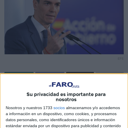
EFE
El
Gobierno de España
reta a los asustaviejas y lo hace
Su privacidad es importante para
asegurando que "
la soberanía española sobre Ceuta y
nosotros
Melilla
está fuera de toda duda
" y que defiende "con
Nosotros y nuestros 1733
socios
almacenamos y/o accedemos
firmeza" la "integridad territorial" del país.
a información en un dispositivo, como cookies, y procesamos
datos personales, como identificadores únicos e información
El Ejecutivo hace esta consideración en una
respuesta
estándar enviada por un dispositivo para publicidad y contenido