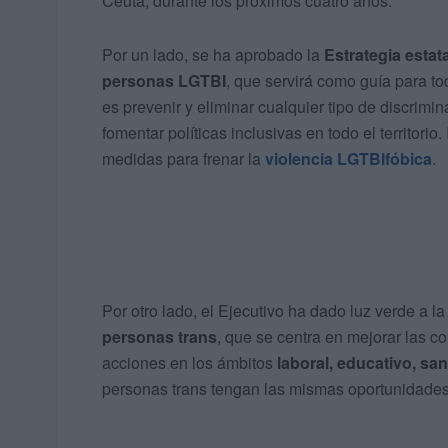
Ceuta, durante los próximos cuatro años.
Por un lado, se ha aprobado la
Estrategia estat
personas LGTBI
, que servirá como guía para to
es prevenir y eliminar cualquier tipo de discrimi
fomentar políticas inclusivas en todo el territori
medidas para frenar la
violencia LGTBIfóbica
.
Por otro lado, el Ejecutivo ha dado luz verde a l
personas trans
, que se centra en mejorar las c
acciones en los ámbitos
laboral, educativo, san
personas trans tengan las mismas oportunidades, s