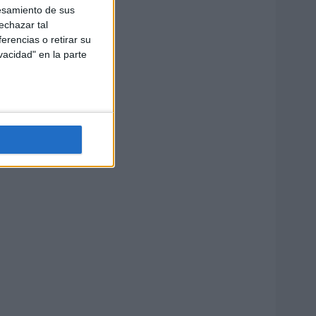
esamiento de sus
echazar tal
erencias o retirar su
vacidad" en la parte