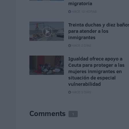
migratoria
HACE 13 HORAS
Treinta duchas y diez baño
para atender a los
inmigrantes
HACE 2 DÍAS
Igualdad ofrece apoyo a
Ceuta para proteger a las
mujeres inmigrantes en
situación de especial
vulnerabilidad
HACE 3 DÍAS
Comments
1