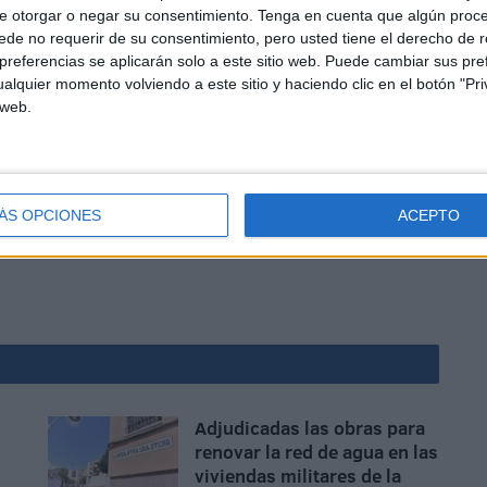
e otorgar o negar su consentimiento.
Tenga en cuenta que algún proc
de no requerir de su consentimiento, pero usted tiene el derecho de r
referencias se aplicarán solo a este sitio web. Puede cambiar sus pref
alquier momento volviendo a este sitio y haciendo clic en el botón "Pri
 web.
mplimiento a la
Ley 4/2023
, que garantiza los derechos
ara que la igualdad legal se traduzca en una igualdad
ÁS OPCIONES
ACEPTO
Adjudicadas las obras para
renovar la red de agua en las
viviendas militares de la