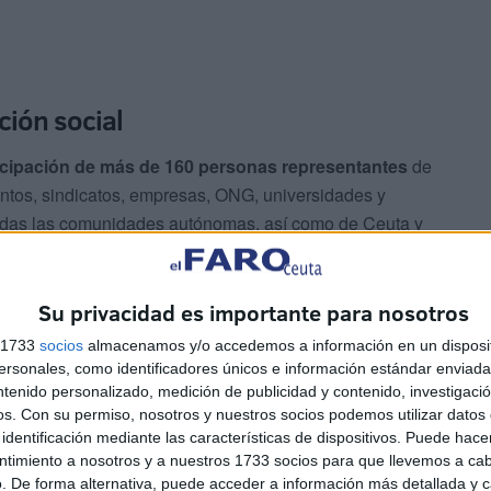
ción social
icipación de más de 160 personas representantes
de
tos, sindicatos, empresas, ONG, universidades y
todas las comunidades autónomas, así como de Ceuta y
Su privacidad es importante para nosotros
s 1733
socios
almacenamos y/o accedemos a información en un disposit
sonales, como identificadores únicos e información estándar enviada 
ntenido personalizado, medición de publicidad y contenido, investigaci
 mejorar el conocimiento sobre
la realidad de estos
os.
Con su permiso, nosotros y nuestros socios podemos utilizar datos 
identificación mediante las características de dispositivos. Puede hacer
permitan diseñar mejores políticas públicas. Su desarrollo
ntimiento a nosotros y a nuestros 1733 socios para que llevemos a ca
 del Gobierno y contará con el apoyo de instituciones
. De forma alternativa, puede acceder a información más detallada y 