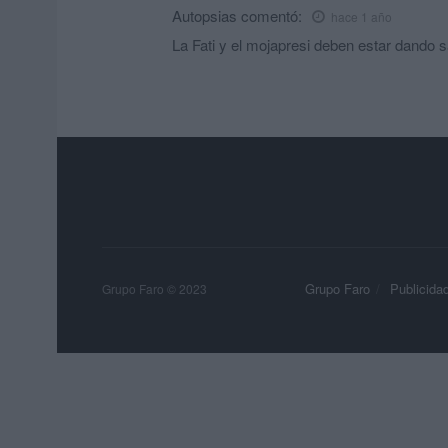
Autopsias
comentó:
hace 1 año
La Fati y el mojapresi deben estar dando sa
Grupo Faro
Publicida
Grupo Faro © 2023