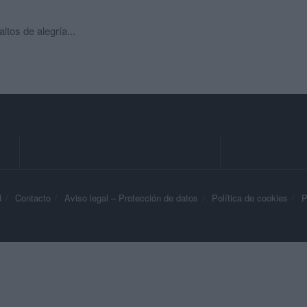
ltos de alegría...
d
Contacto
Aviso legal – Protección de datos
Política de cookies
P