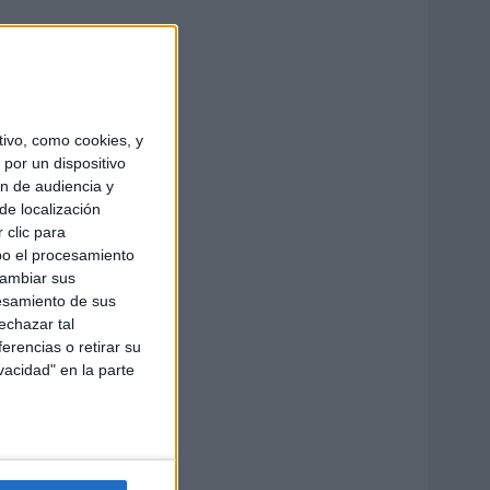
ivo, como cookies, y
por un dispositivo
ón de audiencia y
de localización
 clic para
bo el procesamiento
cambiar sus
esamiento de sus
echazar tal
erencias o retirar su
vacidad" en la parte