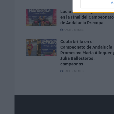
M
Lucía Suárez logra la plata
en la Final del Campeonato
de Andalucía Precopa
HACE 2 MESES
Ceuta brilla en el
Campeonato de Andalucía
Promesas: María Alinquer 
Julia Ballesteros,
campeonas
HACE 2 MESES