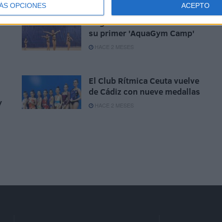
ÁS OPCIONES
ACEPTO
La gimnasia rítmica ofrece
su primer 'AquaGym Camp'
HACE 2 MESES
El Club Rítmica Ceuta vuelve
de Cádiz con nueve medallas
y
HACE 2 MESES