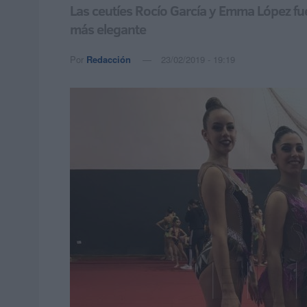
Las ceutíes Rocío García y Emma López fuer
más elegante
Por
Redacción
23/02/2019 - 19:19