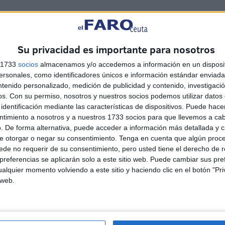
Su privacidad es importante para nosotros
s 1733
socios
almacenamos y/o accedemos a información en un disposit
sonales, como identificadores únicos e información estándar enviada 
ntenido personalizado, medición de publicidad y contenido, investigaci
os.
Con su permiso, nosotros y nuestros socios podemos utilizar datos 
identificación mediante las características de dispositivos. Puede hacer
ntimiento a nosotros y a nuestros 1733 socios para que llevemos a ca
. De forma alternativa, puede acceder a información más detallada y 
e otorgar o negar su consentimiento.
Tenga en cuenta que algún proc
de no requerir de su consentimiento, pero usted tiene el derecho de r
referencias se aplicarán solo a este sitio web. Puede cambiar sus pref
alquier momento volviendo a este sitio y haciendo clic en el botón "Pri
La gimnasia rítmica ceutí
 web.
demuestra su gran nivel en
la Final del Campeonato de
Andalucía Precopa
HACE 2 MESES