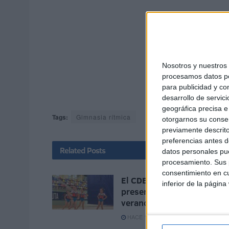
Nosotros y nuestro
procesamos datos per
para publicidad y co
desarrollo de servici
geográfica precisa e 
Tags:
Gimnasia rítmica
otorgarnos su conse
previamente descrito
preferencias antes d
Related
Posts
datos personales pue
procesamiento. Sus p
consentimiento en cu
El CDE Rítmica Ceuta
inferior de la página
presenta su escuela de
verano
HACE 1 MES