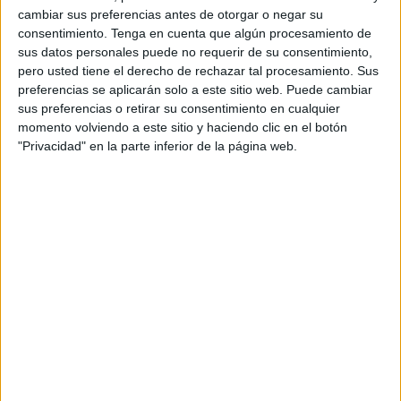
por el bochorno y por el
gesto del Rey de España
, Felipe
cambiar sus preferencias antes de otorgar o negar su
VI.
consentimiento.
Tenga en cuenta que algún procesamiento de
sus datos personales puede no requerir de su consentimiento,
Precisamente en uno de los momentos clave de este día,
pero usted tiene el derecho de rechazar tal procesamiento. Sus
cuando iba a tener lugar el solemne momento del
izado de
preferencias se aplicarán solo a este sitio web. Puede cambiar
sus preferencias o retirar su consentimiento en cualquier
bandera
, con el himno nacional de fondo, la bandera se
momento volviendo a este sitio y haciendo clic en el botón
ha descolgado del mástil.
"Privacidad" en la parte inferior de la página web.
El Rey, Felipe VI, no ha podido evitar un gesto que ha sido
captado por las cámaras. La
bandera caída
, sin poder
realizarse el izado y un bochorno generalizado.
Ya después, sin que nadie pareciera reaccionar, ha sido el
propio Rey el que le ha indicado al abanderado del grupo
de honores que dejase esa bandera presidiendo el desfile
en la parte baja de la tarima
para sustituir a la que se
había caído.
¿Cuál ha sido la causa de este