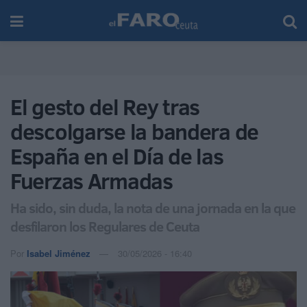
El gesto del Rey tras
descolgarse la bandera de
España en el Día de las
Fuerzas Armadas
Ha sido, sin duda, la nota de una jornada en la que
desfilaron los Regulares de Ceuta
Por
Isabel Jiménez
30/05/2026 - 16:40