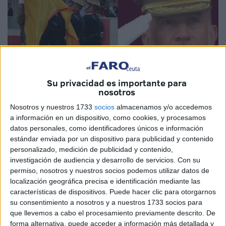
Su privacidad es importante para
nosotros
Nosotros y nuestros 1733
socios
almacenamos y/o accedemos
a información en un dispositivo, como cookies, y procesamos
Imagen cedida
datos personales, como identificadores únicos e información
estándar enviada por un dispositivo para publicidad y contenido
personalizado, medición de publicidad y contenido,
investigación de audiencia y desarrollo de servicios.
Con su
permiso, nosotros y nuestros socios podemos utilizar datos de
Esta celebración del
Día de las Fuerzas Armadas
en
localización geográfica precisa e identificación mediante las
Vigo pasará a la historia por el incidente ocurrido con la
características de dispositivos. Puede hacer clic para otorgarnos
bandera de España
. Mientras los Regulares de Ceuta
su consentimiento a nosotros y a nuestros 1733 socios para
que llevemos a cabo el procesamiento previamente descrito. De
esperaban para desfilar, tenía lugar ese momento marcado
forma alternativa, puede acceder a información más detallada y