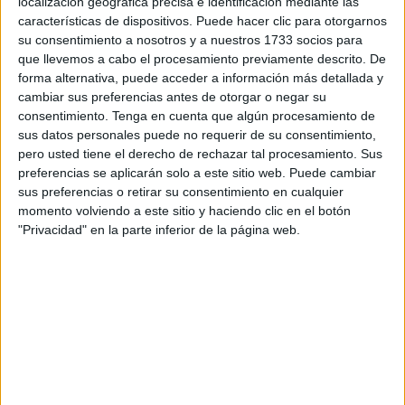
localización geográfica precisa e identificación mediante las
oportunidad de mostrar distintas propuestas creativas y
características de dispositivos. Puede hacer clic para otorgarnos
su consentimiento a nosotros y a nuestros 1733 socios para
expresiones culturales.
que llevemos a cabo el procesamiento previamente descrito. De
forma alternativa, puede acceder a información más detallada y
La iniciativa, que se prolongará durante cinco horas de
cambiar sus preferencias antes de otorgar o negar su
manera ininterrumpida, podrá seguirse desde las 17:00
consentimiento.
Tenga en cuenta que algún procesamiento de
hasta las 22:00 horas a través de los perfiles de Facebook
sus datos personales puede no requerir de su consentimiento,
y Youtube de la Casa de la Juventud de Ceuta. "Habrá
pero usted tiene el derecho de rechazar tal procesamiento. Sus
preferencias se aplicarán solo a este sitio web. Puede cambiar
cabida para espectáculos de teatro, música, poesía,
sus preferencias o retirar su consentimiento en cualquier
pintura o diseño de ropa, entre otros" ha anunciado la
momento volviendo a este sitio y haciendo clic en el botón
Ciudad
.
"Privacidad" en la parte inferior de la página web.