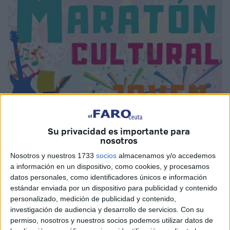
Su privacidad es importante para
Cedida
nosotros
Nosotros y nuestros 1733
socios
almacenamos y/o accedemos
a información en un dispositivo, como cookies, y procesamos
datos personales, como identificadores únicos e información
La Consejería de Juventud y Deporte a través de la
Casa
estándar enviada por un dispositivo para publicidad y contenido
personalizado, medición de publicidad y contenido,
de la Juventud
llevará a cabo el próximo viernes, día 18,
investigación de audiencia y desarrollo de servicios.
Con su
el I Maratón Cultural Joven, un evento virtual en el que el
permiso, nosotros y nuestros socios podemos utilizar datos de
colectivo juvenil, de entre 14 y 30 años, tendrá la