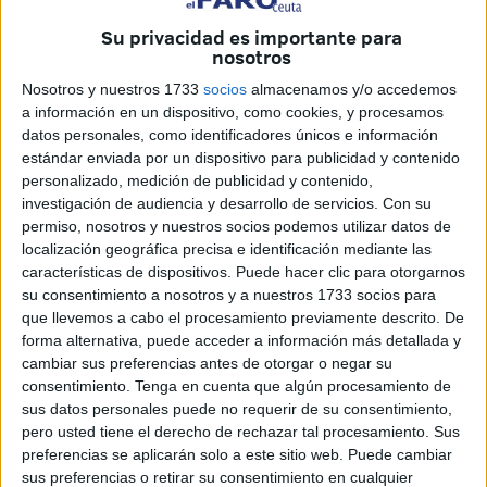
Su privacidad es importante para
nosotros
Nosotros y nuestros 1733
socios
almacenamos y/o accedemos
a información en un dispositivo, como cookies, y procesamos
datos personales, como identificadores únicos e información
estándar enviada por un dispositivo para publicidad y contenido
personalizado, medición de publicidad y contenido,
investigación de audiencia y desarrollo de servicios.
Con su
permiso, nosotros y nuestros socios podemos utilizar datos de
localización geográfica precisa e identificación mediante las
características de dispositivos. Puede hacer clic para otorgarnos
Un gendarme murió en la tarde del martes cerca de la
su consentimiento a nosotros y a nuestros 1733 socios para
aldea de Sidi Qanqosh, ubicada entre Tánger y el pequeño
que llevemos a cabo el procesamiento previamente descrito. De
pueblo Ksar el seghir, atropellado por un coche que corría
forma alternativa, puede acceder a información más detallada y
cambiar sus preferencias antes de otorgar o negar su
a toda velocidad.
consentimiento.
Tenga en cuenta que algún procesamiento de
sus datos personales puede no requerir de su consentimiento,
Según fuentes locales, la víctima estaba haciendo su labor
pero usted tiene el derecho de rechazar tal procesamiento. Sus
profesional al controlar con su compañero las velocidades
preferencias se aplicarán solo a este sitio web. Puede cambiar
en carretera con radar. El conductor se negó a detenerse y
sus preferencias o retirar su consentimiento en cualquier