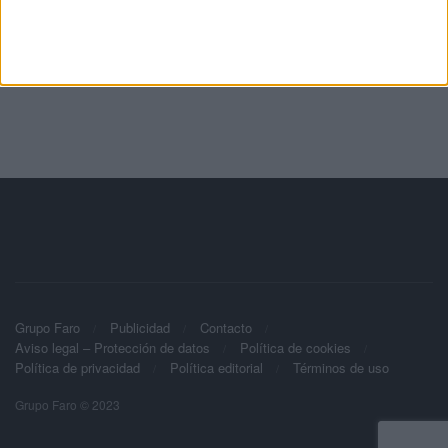
Grupo Faro
Publicidad
Contacto
Aviso legal – Protección de datos
Política de cookies
Política de privacidad
Política editorial
Términos de uso
Grupo Faro © 2023