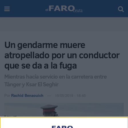
Un gendarme muere
atropellado por un conductor
que se da a la fuga
Mientras hacía servicio en la carretera entre
Tánger y Ksar El Seghir
Por
Rachid Benaouich
15/05/2019 - 18:45