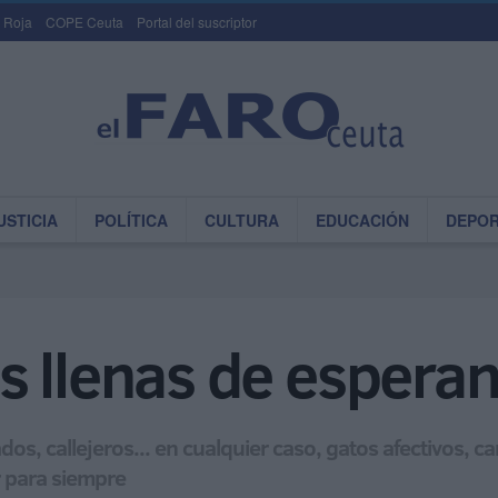
 Roja
COPE Ceuta
Portal del suscriptor
USTICIA
POLÍTICA
CULTURA
EDUCACIÓN
DEPO
s llenas de espera
os, callejeros... en cualquier caso, gatos afectivos, 
 para siempre