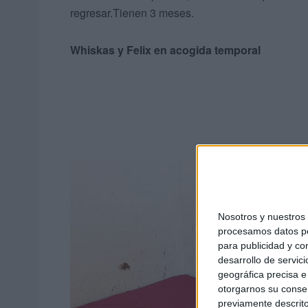
regresar.Tienen 3 meses.
Whiskas y Felix en acogida temporal
Nosotros y nuestro
procesamos datos per
para publicidad y co
desarrollo de servici
geográfica precisa e 
otorgarnos su conse
previamente descrito