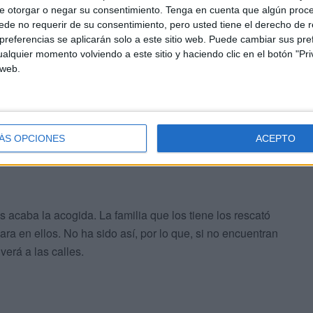
e otorgar o negar su consentimiento.
Tenga en cuenta que algún proc
de no requerir de su consentimiento, pero usted tiene el derecho de r
referencias se aplicarán solo a este sitio web. Puede cambiar sus pref
alquier momento volviendo a este sitio y haciendo clic en el botón "Pri
 web.
ÁS OPCIONES
ACEPTO
 acaba la acogida. La familia que los tiene los rescató
ara en ellos. No ha sido así, por lo que, si no encuentran
erá a las calles.