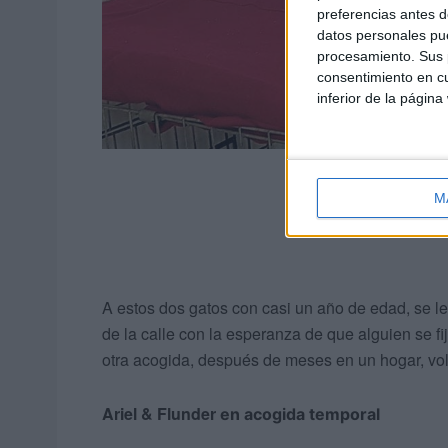
preferencias antes d
datos personales pue
procesamiento. Sus p
consentimiento en cu
inferior de la página
M
A estos dos gatos con casi un año de edad, se les
de la calle con la esperanza de que alguien se fij
otra acogida, después de meses en un hogar, volv
Ariel & Flunder
en acogida temporal