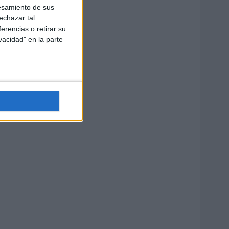
esamiento de sus
echazar tal
erencias o retirar su
vacidad" en la parte