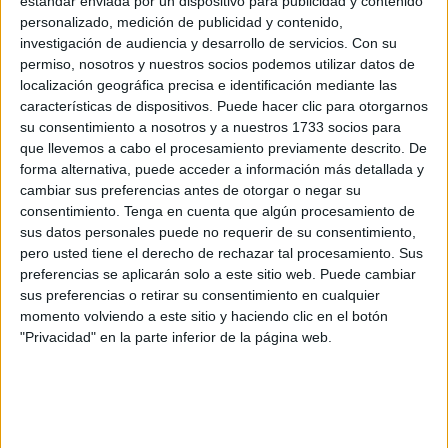
estándar enviada por un dispositivo para publicidad y contenido
Nostrum
, con la canción ‘LOVIU’ de Sandra Valero
personalizado, medición de publicidad y contenido,
investigación de audiencia y desarrollo de servicios.
Con su
permiso, nosotros y nuestros socios podemos utilizar datos de
localización geográfica precisa e identificación mediante las
características de dispositivos. Puede hacer clic para otorgarnos
su consentimiento a nosotros y a nuestros 1733 socios para
que llevemos a cabo el procesamiento previamente descrito. De
forma alternativa, puede acceder a información más detallada y
cambiar sus preferencias antes de otorgar o negar su
consentimiento.
Tenga en cuenta que algún procesamiento de
sus datos personales puede no requerir de su consentimiento,
pero usted tiene el derecho de rechazar tal procesamiento. Sus
preferencias se aplicarán solo a este sitio web. Puede cambiar
sus preferencias o retirar su consentimiento en cualquier
momento volviendo a este sitio y haciendo clic en el botón
El segundo clasificado es la Clase de 6º C del CEIP
"Privacidad" en la parte inferior de la página web.
Ciudad de Ceuta, con un remix de canciones.