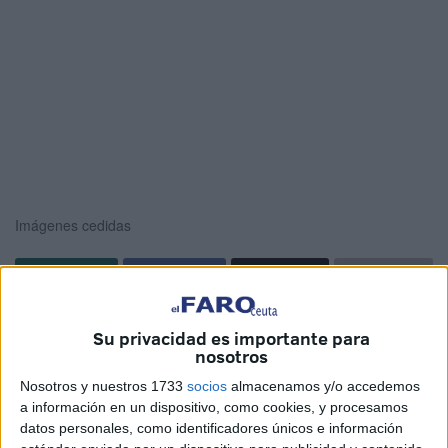
Imágenes cedidas
El II concurso de canciones en lengua de signos para los
Su privacidad es importante para
centros educativos de Ceuta, organizado por la Asociación
nosotros
Ceutí de Familias de Personas Sordas (Acepas),
ya tiene
Nosotros y nuestros 1733
socios
almacenamos y/o accedemos
a sus ganadores
.
a información en un dispositivo, como cookies, y procesamos
datos personales, como identificadores únicos e información
El primer clasificado es la Clase de 5º B del
CEIP Mare