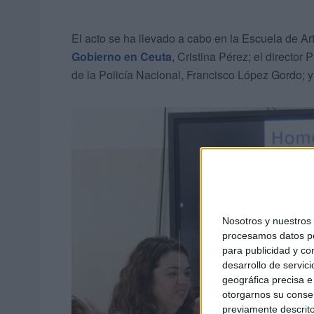
El acto se ha llevado a cabo en la Escuela de Ar
Gobierno en Ceuta
, Cristina Pérez; el director 
de la Policía Nacional, Francisco López Gordo; y 
Nosotros y nuestro
procesamos datos per
para publicidad y co
desarrollo de servici
geográfica precisa e 
otorgarnos su conse
previamente descrito