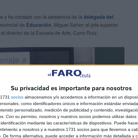
te y ha contado con la asistencia de la
delegada del
Provincial de
Educación
, Miguel Señor; el jefe superior
el director de la Escuela de Arte, Curro Ruiz.
Su privacidad es importante para nosotros
s 1731
socios
almacenamos y/o accedemos a información en un disposit
sonales, como identificadores únicos e información estándar enviada 
ntenido personalizado, medición de publicidad y contenido, investigaci
os.
Con su permiso, nosotros y nuestros socios podemos utilizar datos 
identificación mediante las características de dispositivos. Puede hacer
ntimiento a nosotros y a nuestros 1731 socios para que llevemos a ca
. De forma alternativa, puede acceder a información más detallada y 