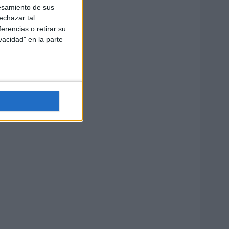
esamiento de sus
echazar tal
erencias o retirar su
vacidad" en la parte