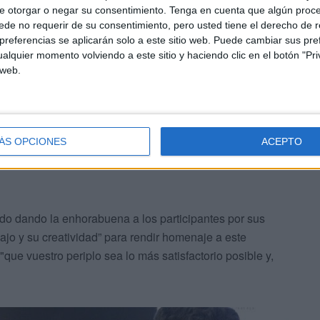
e otorgar o negar su consentimiento.
Tenga en cuenta que algún proc
de no requerir de su consentimiento, pero usted tiene el derecho de r
referencias se aplicarán solo a este sitio web. Puede cambiar sus pref
alquier momento volviendo a este sitio y haciendo clic en el botón "Pri
 web.
ÁS OPCIONES
ACEPTO
o dando la enhorabuena a los participantes por sus
ajo y su creatividad” para rendir homenaje a este
ue vuestro periplo sea lo más satisfactorio posible y,