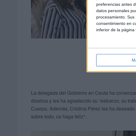
preferencias antes d
datos personales pue
procesamiento. Sus p
consentimiento en cu
inferior de la página
M
La delegada del Gobierno en Ceuta ha comenzad
diseños y les ha agradecido su “esfuerzo, su trab
Cuerpo. Además, Cristina Pérez les ha deseado "q
sobre todo, os haga feliz".