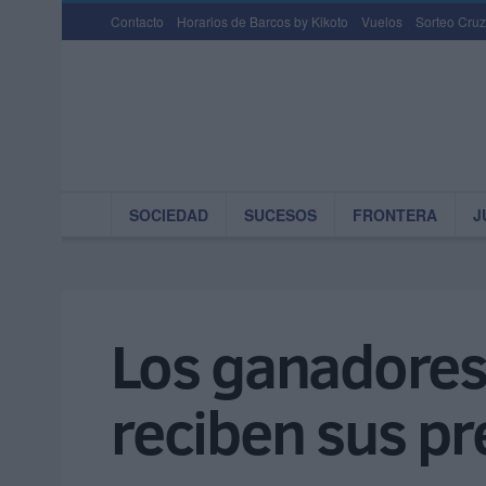
Contacto
Horarios de Barcos by Kikoto
Vuelos
Sorteo Cruz
SOCIEDAD
SUCESOS
FRONTERA
J
Los ganadores 
reciben sus p