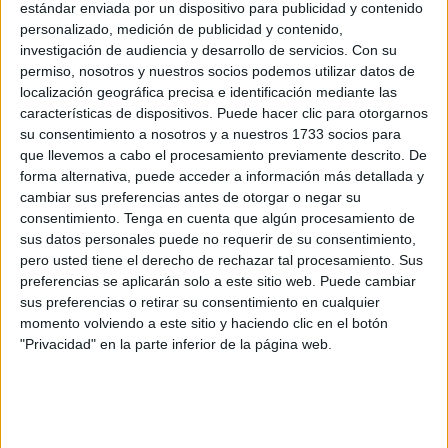
estándar enviada por un dispositivo para publicidad y contenido
Y es que, cabe señalar que este espectáculo se iba a
personalizado, medición de publicidad y contenido,
celebrar en el mes de enero, pero los diferentes
investigación de audiencia y desarrollo de servicios.
Con su
temporales que azotaron la ciudad en esos momentos
permiso, nosotros y nuestros socios podemos utilizar datos de
localización geográfica precisa e identificación mediante las
obligaron a su aplazamiento.
características de dispositivos. Puede hacer clic para otorgarnos
su consentimiento a nosotros y a nuestros 1733 socios para
Por ello, el público llegaba con unas ganas acumuladas
que llevemos a cabo el procesamiento previamente descrito. De
de ver en directo a
esos artistas que han pasado por
forma alternativa, puede acceder a información más detallada y
programas tan reconocidos de Canal Sur como ‘Se
cambiar sus preferencias antes de otorgar o negar su
llama Copla’ o ‘Yo soy del Sur’.
consentimiento.
Tenga en cuenta que algún procesamiento de
sus datos personales puede no requerir de su consentimiento,
pero usted tiene el derecho de rechazar tal procesamiento. Sus
preferencias se aplicarán solo a este sitio web. Puede cambiar
sus preferencias o retirar su consentimiento en cualquier
momento volviendo a este sitio y haciendo clic en el botón
"Privacidad" en la parte inferior de la página web.