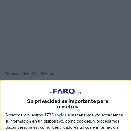
Fotos y vídeo: Kike Román
Su privacidad es importante para
Dos meses más tarde de lo previsto inicialmente,
la
Gala
nosotros
Radiolé
por fin pudo recalar en el Teatro Auditorio del
Nosotros y nuestros 1733
socios
almacenamos y/o accedemos
Revellín para hacer disfrutar al público de Ceuta
con la
a información en un dispositivo, como cookies, y procesamos
música en directo.
datos personales, como identificadores únicos e información