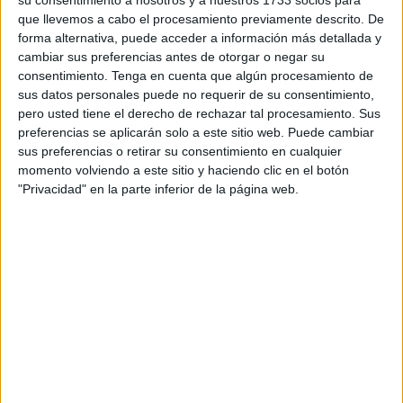
verde a la estrategia planteada por parte de la formación
que llevemos a cabo el procesamiento previamente descrito. De
verde.
forma alternativa, puede acceder a información más detallada y
cambiar sus preferencias antes de otorgar o negar su
consentimiento.
Tenga en cuenta que algún procesamiento de
sus datos personales puede no requerir de su consentimiento,
pero usted tiene el derecho de rechazar tal procesamiento. Sus
preferencias se aplicarán solo a este sitio web. Puede cambiar
sus preferencias o retirar su consentimiento en cualquier
Educación
momento volviendo a este sitio y haciendo clic en el botón
"Privacidad" en la parte inferior de la página web.
A estos bloques de actuación ha sumado la petición de
incluir dentro de la estrategia acciones sociales
educativas, así como
trabajos comunitarios
y programas
específicos dirigidos a menores con la intención de reducir
la incidencia de hechos delictivos en el futuro.
El proyecto también alberga un diagnóstico con la
finalidad de fijar prioridades claras y de establecer
medidas tanto con plazos definidos como con recursos.