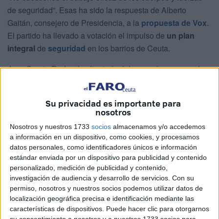
de seguridad”. Esas ha sido la respuesta de Alberto
Gaitán, consejero de Presidencia, a la
propuesta de Vox
.
El partido ha llevado a votación el impulso de
un plan
integral
de
seguridad
en los barrios de Ceuta.
Juan Sergio Redondo, diputado del grupo, ha asegurado
durante la exposición de su sugerencia en el Pleno de
este miércoles que “la ciudad debe asumir una respuesta
Su privacidad es importante para
de este tipo para coordinar a todos los entes y para
nosotros
trabajar con los cuerpos y fuerzas de seguridad”.
Nosotros y nuestros 1733
socios
almacenamos y/o accedemos
a información en un dispositivo, como cookies, y procesamos
El político ha planteado efectuar acciones concretas en
datos personales, como identificadores únicos e información
barriadas “muy afectadas”
por la inseguridad y aumentar
estándar enviada por un dispositivo para publicidad y contenido
la presencia policial con intención de generar “proximidad
personalizado, medición de publicidad y contenido,
y prevención”.
investigación de audiencia y desarrollo de servicios.
Con su
permiso, nosotros y nuestros socios podemos utilizar datos de
Después de la tensa conversación entablada entre él y el
localización geográfica precisa e identificación mediante las
características de dispositivos. Puede hacer clic para otorgarnos
consejero, finalmente, la Asamblea ha decidido no dar luz
su consentimiento a nosotros y a nuestros 1733 socios para