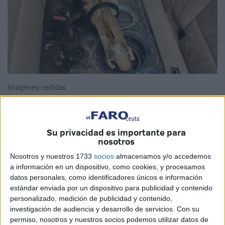
Imágenes cedidas
Su privacidad es importante para
La Guardia Civil
de Ceuta ha detenido a un vecino de
nosotros
Cádiz de 64 años cuando intentaba embarcar con
38 kilos
Nosotros y nuestros 1733
socios
almacenamos y/o accedemos
de hachís
escondidos en el interior del depósito de
a información en un dispositivo, como cookies, y procesamos
combustible. El varón, único ocupante
del coche
,
datos personales, como identificadores únicos e información
esperará entre rejas a la espera de juicio.
estándar enviada por un dispositivo para publicidad y contenido
personalizado, medición de publicidad y contenido,
La intervención la llevaron a cabo los componentes de la
investigación de audiencia y desarrollo de servicios.
Con su
permiso, nosotros y nuestros socios podemos utilizar datos de
Compañía Fiscal y de Fronteras junto al Grupo Cinológico