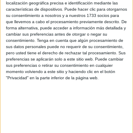
localización geográfica precisa e identificación mediante las
de la Comandancia que prestan servicio en la zona previa
características de dispositivos. Puede hacer clic para otorgarnos
al embarque para someter a control a los vehículos que
su consentimiento a nosotros y a nuestros 1733 socios para
pasan a
Algeciras
.
que llevemos a cabo el procesamiento previamente descrito. De
forma alternativa, puede acceder a información más detallada y
Fue así como se detectó la posible existencia de droga en
cambiar sus preferencias antes de otorgar o negar su
consentimiento.
Tenga en cuenta que algún procesamiento de
el coche modelo BMW que conducía este gaditano. Tras el
sus datos personales puede no requerir de su consentimiento,
registro exhaustivo después de que el perro marcara el
pero usted tiene el derecho de rechazar tal procesamiento. Sus
pequeño alijo se procedió a su detención por un delito
preferencias se aplicarán solo a este sitio web. Puede cambiar
contra la salud pública, tal y como ha explicado el Instituto
sus preferencias o retirar su consentimiento en cualquier
Armado en una nota de prensa.
momento volviendo a este sitio y haciendo clic en el botón
"Privacidad" en la parte inferior de la página web.