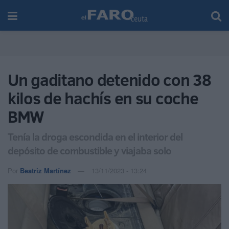
Un gaditano detenido con 38
kilos de hachís en su coche
BMW
Tenía la droga escondida en el interior del
depósito de combustible y viajaba solo
Por
Beatriz Martínez
13/11/2023 - 13:24