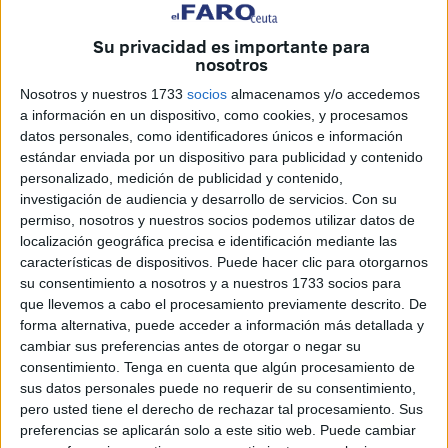
recordado la labor "crucial" de las fuerzas de seguridad
Su privacidad es importante para
marroquíes en las zonas cercanas a los
perímetros
nosotros
fronterizos
de Ceuta y Melilla.
Nosotros y nuestros 1733
socios
almacenamos y/o accedemos
La secretaria de Estado de Migraciones, Pilar Cancela, ha
a información en un dispositivo, como cookies, y procesamos
datos personales, como identificadores únicos e información
presidido la delegación española que ha participado este
estándar enviada por un dispositivo para publicidad y contenido
lunes en Marrakech en la XXII Reunión del Grupo
personalizado, medición de publicidad y contenido,
Permanente de Asuntos Migratorios Hispano-Marroquí,
investigación de audiencia y desarrollo de servicios.
Con su
encuentro de alto nivel, de la que también han formado
permiso, nosotros y nuestros socios podemos utilizar datos de
localización geográfica precisa e identificación mediante las
parte los secretarios de Estado de Seguridad, Rafael
características de dispositivos. Puede hacer clic para otorgarnos
Pérez, y la directora general de Relaciones
su consentimiento a nosotros y a nuestros 1733 socios para
Internacionales y Extranjería, Elena Garzón, del Ministerio
que llevemos a cabo el procesamiento previamente descrito. De
del Interior, y representantes del Ministerio de Exteriores.
forma alternativa, puede acceder a información más detallada y
cambiar sus preferencias antes de otorgar o negar su
Por parte del Ministerio de Migraciones, además de
consentimiento.
Tenga en cuenta que algún procesamiento de
sus datos personales puede no requerir de su consentimiento,
Cancela, ha asistido el director general de Gestión
pero usted tiene el derecho de rechazar tal procesamiento. Sus
Migratoria, Celso González, ya que uno de los temas que
preferencias se aplicarán solo a este sitio web. Puede cambiar
se han abordado en el encuentro es el de la
migración