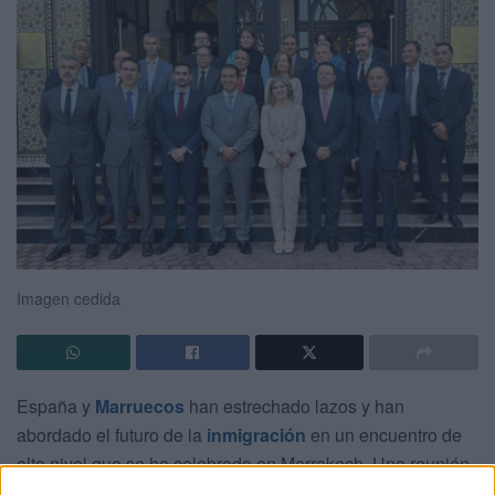
Imagen cedida
España y
Marruecos
han estrechado lazos y han
abordado el futuro de la
inmigración
en un encuentro de
alto nivel que se ha celebrado en Marrakech. Una reunión
en la que el secretario de Estado español de Seguridad ha