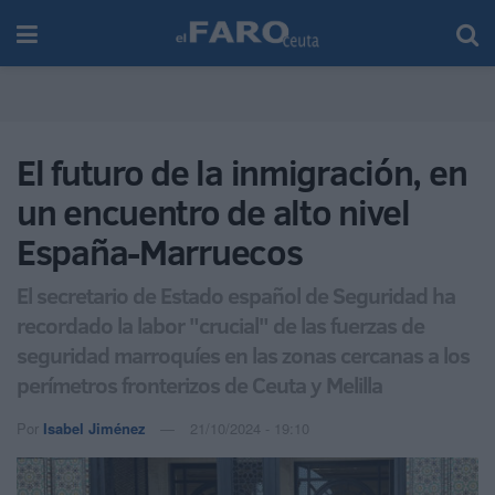
El futuro de la inmigración, en
un encuentro de alto nivel
España-Marruecos
El secretario de Estado español de Seguridad ha
recordado la labor "crucial" de las fuerzas de
seguridad marroquíes en las zonas cercanas a los
perímetros fronterizos de Ceuta y Melilla
Por
Isabel Jiménez
21/10/2024 - 19:10