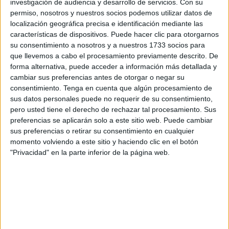
investigación de audiencia y desarrollo de servicios.
Con su
como histórica en los libros del deporte local.
permiso, nosotros y nuestros socios podemos utilizar datos de
localización geográfica precisa e identificación mediante las
La campaña 2024/2025 ha finalizado con un
características de dispositivos. Puede hacer clic para otorgarnos
su consentimiento a nosotros y a nuestros 1733 socios para
crecimiento del 59% en participación respecto al curso
que llevemos a cabo el procesamiento previamente descrito. De
anterior,
una cifra que no solo destaca por su
forma alternativa, puede acceder a información más detallada y
contundencia, sino por lo que representa:
el enorme
cambiar sus preferencias antes de otorgar o negar su
impulso del fútbol base en la ciudad autónoma y
que
consentimiento.
Tenga en cuenta que algún procesamiento de
sus datos personales puede no requerir de su consentimiento,
gracias a la Real Federación de Fútbol de Ceuta.
pero usted tiene el derecho de rechazar tal procesamiento. Sus
preferencias se aplicarán solo a este sitio web. Puede cambiar
Un total de 360 equipos, 58 clubes y 6 nuevas
sus preferencias o retirar su consentimiento en cualquier
competiciones han dado vida a un
calendario frenético
momento volviendo a este sitio y haciendo clic en el botón
que confirma que
Ceuta
vive
, respira y sueña con el
"Privacidad" en la parte inferior de la página web.
fútbol más que nunca.
Ayer, con la clausura oficial de la temporada, la Federación
hizo públicos estos datos que, lejos de ser simples
números,
representan el esfuerzo conjunto de miles de
jóvenes, familias, entrenadores y entidades
que han