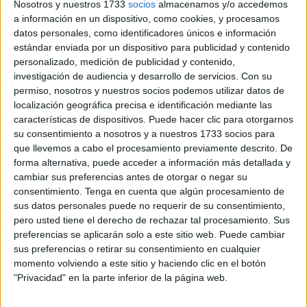
Nosotros y nuestros 1733
socios
almacenamos y/o accedemos
peligro de extinción o en situación vulnerable.
a información en un dispositivo, como cookies, y procesamos
datos personales, como identificadores únicos e información
La convocatoria está
dirigida a entidades sin ánimo de
estándar enviada por un dispositivo para publicidad y contenido
lucro legalmente constituidas en España
y cuenta con
personalizado, medición de publicidad y contenido,
una dotación total de
200.000 euros
, que se repartirán en
investigación de audiencia y desarrollo de servicios.
Con su
dos ayudas de 100.000 euros
. Una se destinará a
permiso, nosotros y nuestros socios podemos utilizar datos de
localización geográfica precisa e identificación mediante las
proyectos centrados en la avifauna y otra a iniciativas de
características de dispositivos. Puede hacer clic para otorgarnos
conservación de fauna terrestre.
su consentimiento a nosotros y a nuestros 1733 socios para
que llevemos a cabo el procesamiento previamente descrito. De
Las candidaturas pueden presentarse
desde hoy, 15 de
forma alternativa, puede acceder a información más detallada y
septiembre a las 15:00 horas, hasta el 17 de octubre a
cambiar sus preferencias antes de otorgar o negar su
las 15:00 horas
, exclusivamente a través del formulario
consentimiento.
Tenga en cuenta que algún procesamiento de
sus datos personales puede no requerir de su consentimiento,
disponible en la web de Fundación
Endesa
, donde
pero usted tiene el derecho de rechazar tal procesamiento. Sus
también se pueden consultar las bases completas.
preferencias se aplicarán solo a este sitio web. Puede cambiar
sus preferencias o retirar su consentimiento en cualquier
María Malaxechevarría, directora general de
momento volviendo a este sitio y haciendo clic en el botón
Sostenibilidad de Endesa y de Fundación Endesa
, ha
"Privacidad" en la parte inferior de la página web.
explicado que “la transición energética debe ir de la mano