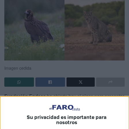
Imagen cedida
Fundación Endesa
ha abierto hoy el plazo para presentar
candidaturas a su
primera convocatoria de ayudas para
proyectos de biodiversidad en España
. El objetivo es
Su privacidad es importante para
claro:
apoyar iniciativas que protejan y conserven
nosotros
especies emblemáticas de nuestro país que están en