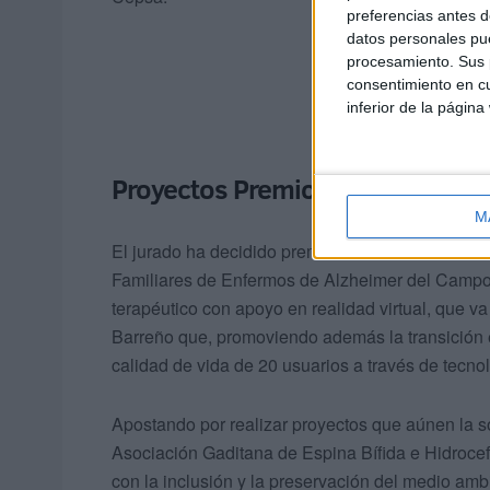
preferencias antes d
datos personales pue
procesamiento. Sus p
consentimiento en cu
inferior de la página
Proyectos Premio al Valor Social
M
El jurado ha decidido premiar a dos entidades d
Familiares de Enfermos de Alzheimer del Camp
terapéutico con apoyo en realidad virtual, que v
Barreño que, promoviendo además la transición e
calidad de vida de 20 usuarios a través de tecnol
Apostando por realizar proyectos que aúnen la so
Asociación Gaditana de Espina Bífida e Hidrocef
con la inclusión y la preservación del medio amb