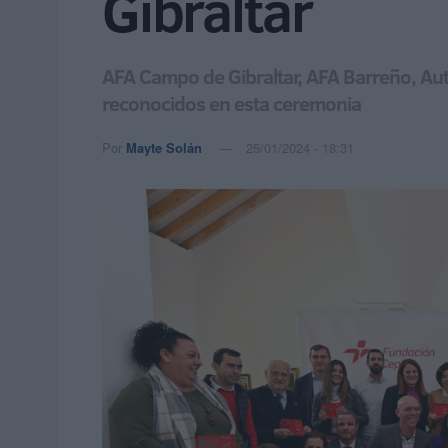
Gibraltar
AFA Campo de Gibraltar, AFA Barreño, Aut
reconocidos en esta ceremonia
Por
Mayte Solán
25/01/2024 - 18:31