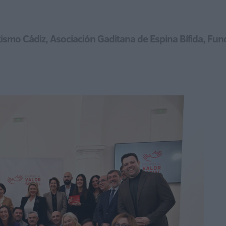
ismo Cádiz, Asociación Gaditana de Espina Bífida, Fun