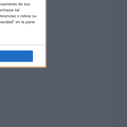
esamiento de sus
echazar tal
erencias o retirar su
vacidad" en la parte