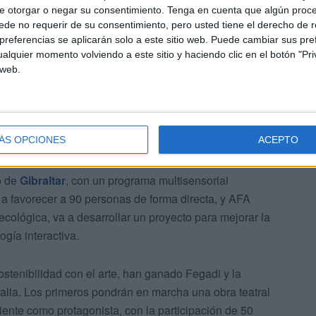
e otorgar o negar su consentimiento.
Tenga en cuenta que algún proc
de no requerir de su consentimiento, pero usted tiene el derecho de r
referencias se aplicarán solo a este sitio web. Puede cambiar sus pref
alquier momento volviendo a este sitio y haciendo clic en el botón "Pri
 web.
ÁS OPCIONES
ACEPTO
e atención a enfermos de Alzheimer: la Asociación de
o de
Gibraltar
, con un programa multisensorial
a a favorecer a 90 personas de forma directa, y AFA
cológica, va a desarrollar un proyecto para mejorar la
ogía interactiva.
stenibilidad con el arte, han ganado Fegadi y la
alia. Los primeros pondrán en marcha una obra teatral
iente como protagonista, con la participación de 50