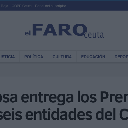
 Roja
COPE Ceuta
Portal del suscriptor
USTICIA
POLÍTICA
CULTURA
EDUCACIÓN
DEPO
a entrega los Prem
seis entidades del