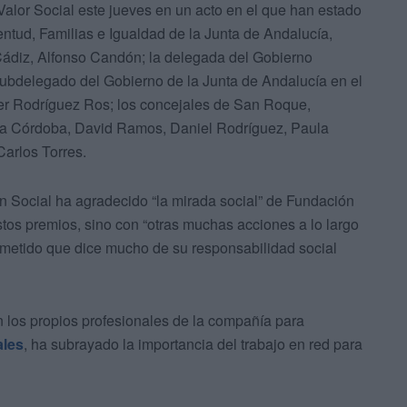
alor Social este jueves en un acto en el que han estado
entud, Familias e Igualdad de la Junta de Andalucía,
 Cádiz, Alfonso Candón; la delegada del Gobierno
subdelegado del Gobierno de la Junta de Andalucía en el
ier Rodríguez Ros; los concejales de San Roque,
nica Córdoba, David Ramos, Daniel Rodríguez, Paula
arlos Torres.
ón Social ha agradecido “la mirada social” de Fundación
tos premios, sino con “otras muchas acciones a lo largo
ometido que dice mucho de su responsabilidad social
 los propios profesionales de la compañía para
ales
, ha subrayado la importancia del trabajo en red para