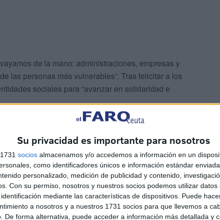
s vayamos de la mano: administraciones, empresas y
de las personas más vulnerables”. Tras felicitar a los
entidades sociales para “avanzar en solidaridad e
 de Fundación Cepsa, ha agradecido el trabajo y la
Su privacidad es importante para nosotros
e presentaron un proyecto a la edición de los Premios al
s 1731
socios
almacenamos y/o accedemos a información en un disposit
sonales, como identificadores únicos e información estándar enviada 
ntenido personalizado, medición de publicidad y contenido, investigaci
lectivos ganadores y del resto del movimiento asociativo
os.
Con su permiso, nosotros y nuestros socios podemos utilizar datos 
dores de los Premios al Valor Social explicaron sus
identificación mediante las características de dispositivos. Puede hacer
e 2024, y mostraron su agradecimiento a Fundación
ntimiento a nosotros y a nuestros 1731 socios para que llevemos a ca
. De forma alternativa, puede acceder a información más detallada y 