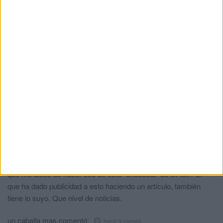
Comments
4
jl p
comentó:
hace 9 meses
No es una noticia, es una forma de pasar el rato de alguien (no
funcionario) que quisiera en su vida hacer lo que piensa que
hacen los funcionarios, o sea un poco de caridad y bastante
más de envidia.
Convendría a esa "masa" agraviada leerse el capítulo del
régimen disciplinario de cualquier administración pública, seguro
que cambiaba de criterio.
Nivel de noticias
comentó:
hace 9 meses
No se puede esperar menos en tik tok, hablar sin saber. Pero y
que me dices de hacer eco de esta "encuesta" de tik tok? El
que ha dado publicidad a esto haciendo un artículo, también
tiene lo suyo. Que nivel de noticias.
un caballa mas
comentó:
hace 9 meses