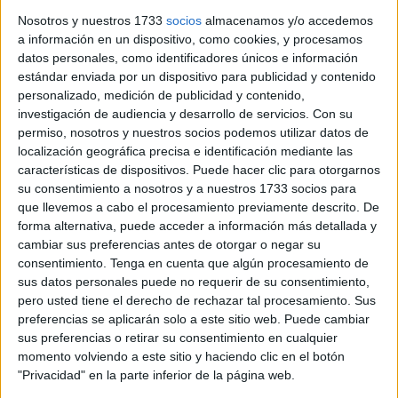
la
exigencia de mayor control sobre el rendimiento en
Nosotros y nuestros 1733
socios
almacenamos y/o accedemos
el sector público
.
a información en un dispositivo, como cookies, y procesamos
datos personales, como identificadores únicos e información
Un vídeo entre la sátira y la reflexión
estándar enviada por un dispositivo para publicidad y contenido
personalizado, medición de publicidad y contenido,
investigación de audiencia y desarrollo de servicios.
Con su
El propio Adrian Pino plantea en su reel una reflexión que
permiso, nosotros y nuestros socios podemos utilizar datos de
combina crítica social con humor, basada en experiencias
localización geográfica precisa e identificación mediante las
que, según dice, le han contado personas del propio
características de dispositivos. Puede hacer clic para otorgarnos
su consentimiento a nosotros y a nuestros 1733 socios para
sector.
que llevemos a cabo el procesamiento previamente descrito. De
forma alternativa, puede acceder a información más detallada y
En su vídeo comenta:
“De hecho sí, un funcionario
cambiar sus preferencias antes de otorgar o negar su
puede ser despedido, pero muy grave tiene que ser lo
consentimiento.
Tenga en cuenta que algún procesamiento de
que ha hecho para que sea despedido, porque es tal el
sus datos personales puede no requerir de su consentimiento,
jaleo que tiene que hacer un jefe para despedir a un
pero usted tiene el derecho de rechazar tal procesamiento. Sus
preferencias se aplicarán solo a este sitio web. Puede cambiar
funcionario que el 99% de las veces ante errores se
sus preferencias o retirar su consentimiento en cualquier
hace la vista gorda.”
momento volviendo a este sitio y haciendo clic en el botón
"Privacidad" en la parte inferior de la página web.
Con esa frase, el actor pone el foco en la dificultad de