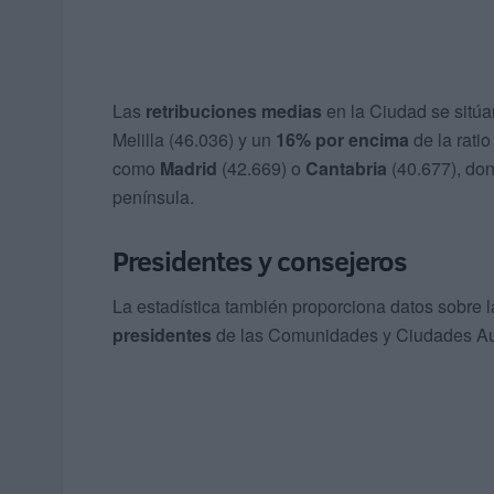
Las
retribuciones medias
en la Ciudad se sitú
Melilla (46.036) y un
16% por encima
de la rati
como
Madrid
(42.669) o
Cantabria
(40.677), don
península.
Presidentes y consejeros
La estadística también proporciona datos sobre 
presidentes
de las Comunidades y Ciudades A