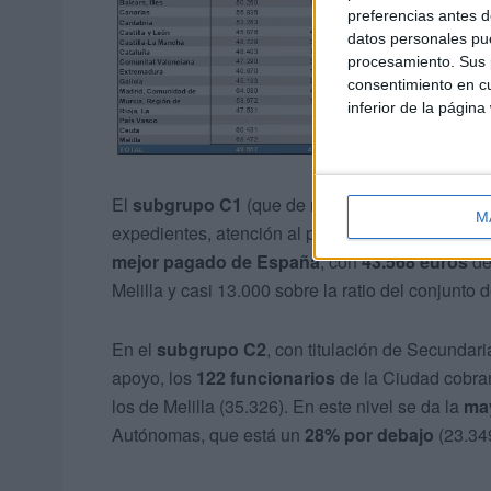
preferencias antes d
datos personales pue
procesamiento. Sus p
consentimiento en cu
inferior de la página
El
subgrupo C1
(que de manera genérica desemp
M
expedientes, atención al público y manejo de he
mejor pagado de España
, con
43.568 euros
de
Melilla y casi 13.000 sobre la ratio del conjunto
En el
subgrupo C2
, con titulación de Secundar
apoyo, los
122 funcionarios
de la Ciudad cobr
los de Melilla (35.326). En este nivel se da la
may
Autónomas, que está un
28% por debajo
(23.349