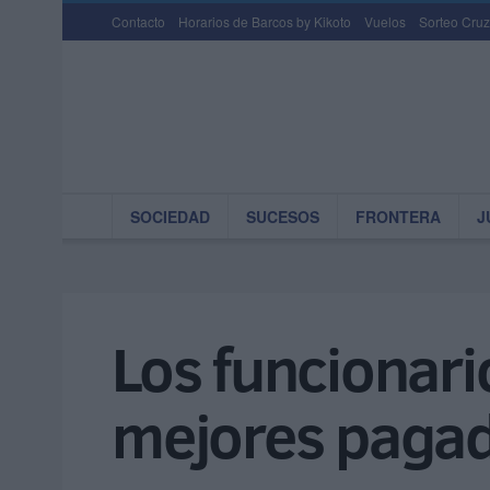
Contacto
Horarios de Barcos by Kikoto
Vuelos
Sorteo Cruz
SOCIEDAD
SUCESOS
FRONTERA
J
Los funcionario
mejores pagad