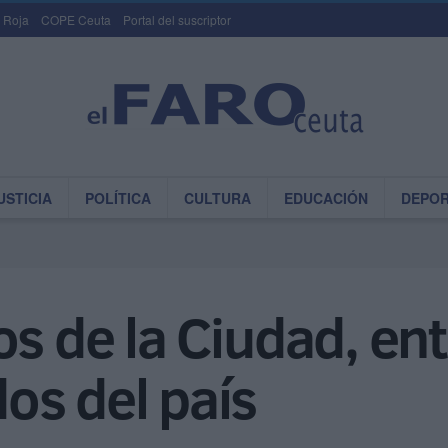
 Roja
COPE Ceuta
Portal del suscriptor
USTICIA
POLÍTICA
CULTURA
EDUCACIÓN
DEPO
s de la Ciudad, ent
os del país