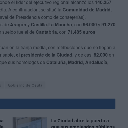
donde el líder del ejecutivo regional alcanzó los
140.257
ia. A continuación, se situó la
Comunidad de Madrid
,
nivel de Presidencia como de consejerías).
es de
Aragón
y
Castilla-La Mancha
, con
96.000
y
91.270
r sueldo fue el de
Cantabria
, con
71.485 euros
.
túan en la franja media, con retribuciones que no llegan a
onsable,
el presidente de la Ciudad
, y de casi
82.000
en
os que sus homólogos de
Cataluña
,
Madrid
,
Andalucía
,
o
Gobierno de Ceuta
na
La Ciudad abre la puerta a
de
que sus empleados públicos