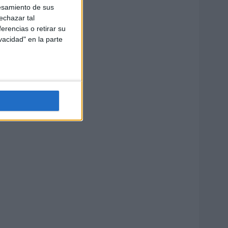
esamiento de sus
echazar tal
erencias o retirar su
vacidad" en la parte