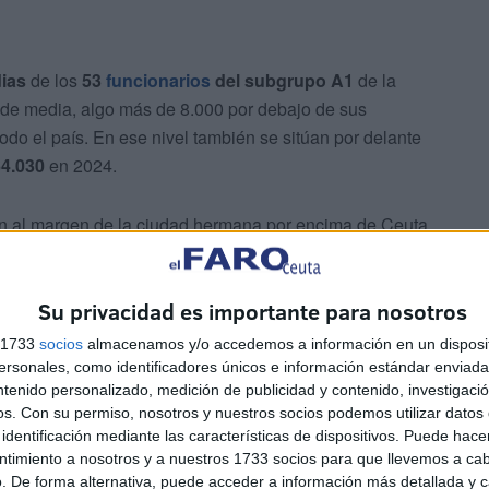
ias
de los
53
funcionarios
del subgrupo A1
de la
de media, algo más de 8.000 por debajo de sus
odo el país. En ese nivel también se sitúan por delante
64.030
en 2024.
ión al margen de la ciudad hermana por encima de Ceuta.
ingresan casi
50.000 euros
anuales de media (en
no llega a 36.400).
Su privacidad es importante para nosotros
s 1733
socios
almacenamos y/o accedemos a información en un disposit
sonales, como identificadores únicos e información estándar enviada 
ntenido personalizado, medición de publicidad y contenido, investigaci
os.
Con su permiso, nosotros y nuestros socios podemos utilizar datos 
identificación mediante las características de dispositivos. Puede hacer
ntimiento a nosotros y a nuestros 1733 socios para que llevemos a ca
. De forma alternativa, puede acceder a información más detallada y 