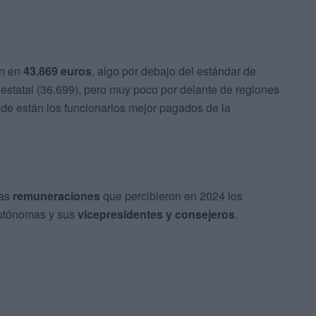
an en
43.869 euros
, algo por debajo del estándar de
o estatal (36.699), pero muy poco por delante de regiones
de están los funcionarios mejor pagados de la
las
remuneraciones
que percibieron en 2024 los
utónomas y sus
vicepresidentes y consejeros
.