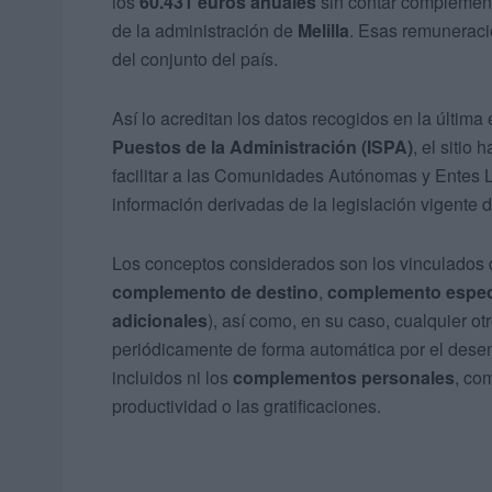
los
60.431 euros anuales
sin contar complemento
de la administración de
Melilla
. Esas remuneraci
del conjunto del país.
Así lo acreditan los datos recogidos en la última
Puestos de la Administración (ISPA)
, el sitio 
facilitar a las Comunidades Autónomas y Entes L
información derivadas de la legislación vigente 
Los conceptos considerados son los vinculados d
complemento de destino
,
complemento espec
adicionales
), así como, en su caso, cualquier o
periódicamente de forma automática por el desem
incluidos ni los
complementos personales
, co
productividad o las gratificaciones.