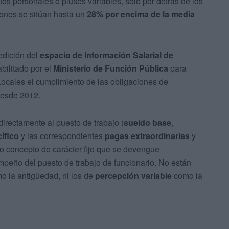
s personales o pluses variables, solo por detrás de los
ones se sitúan hasta un
28% por encima de la media
 edición del
espacio de Información Salarial de
habilitado por el
Ministerio de Función Pública
para
ocales el cumplimiento de las obligaciones de
desde 2012.
irectamente al puesto de trabajo (
sueldo base
,
ífico
y las correspondientes
pagas extraordinarias
y
tro concepto de carácter fijo que se devengue
peño del puesto de trabajo de funcionario. No están
mo la antigüedad, ni los de
percepción variable
como la