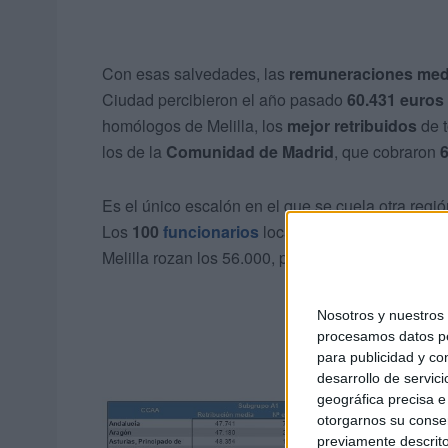
Con esas salvedades, las
remuneraciones med
Ciudad percibieron el año pasado
60.431 euros
homólogos de Melilla, los
mejor retribuidos
de t
los de la
Comunidad de Madrid
, que cobraron
Es el único escalón en el que se cuela otra reg
Los
100
funcionarios
locales del
subgrupo A2
Melilla rozan los 56.000, pero la media nacional 
Nosotros y nuestro
procesamos datos per
para publicidad y co
desarrollo de servici
geográfica precisa e 
otorgarnos su conse
previamente descrito