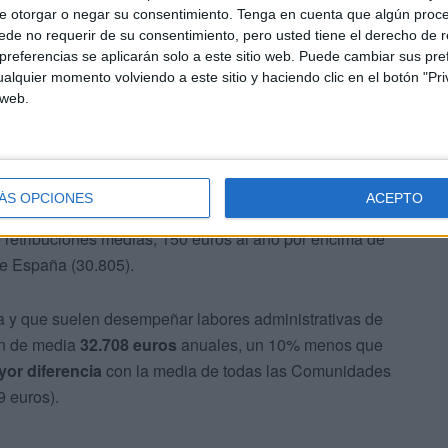
e otorgar o negar su consentimiento.
Tenga en cuenta que algún proc
de no requerir de su consentimiento, pero usted tiene el derecho de r
referencias se aplicarán solo a este sitio web. Puede cambiar sus pref
alquier momento volviendo a este sitio y haciendo clic en el botón "Pri
 web.
eña tareas de gestión intermedia, tramitación de
ÁS OPCIONES
ACEPTO
rramientas ofimáticas) de Ceuta, con
252 efectivos
, es el
 retribuciones medias, 150 euros al año por encima de
 de España (30.805).
ia y que suelen desempeñar labores administrativas de
an de media
32.708 euros
anuales, un 10% menos que
or diferencia
con la media de todas las Comunidades
 euros).