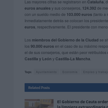
Las mayores cifras se registraron en
Cataluña
, 
euros anuales
y sus consejeros,
124.392
de med
con un sueldo medio de
103.000 euros
(tanto a 
Inmediatamente detrás se colocan los president
euros
, respectivamente. El presidente con meno
Los
miembros del Gobierno de la Ciudad
se si
los
90.000 euros
en el caso de su máximo resp
el de sus consejeros, que están peor retribuid
Castilla y León
y
Castilla-La Mancha
.
Tags:
Ayuntamiento
Economía
Empleo y trabaj
Related
Posts
El Gobierno de Ceuta orde
la limpieza extraordinaria 