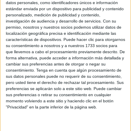
de los pacientes. Esta apuesta nos llena de
datos personales, como identificadores únicos e información
estándar enviada por un dispositivo para publicidad y contenido
incertidumbres, porque los médic@s, enfermeras,
personalizado, medición de publicidad y contenido,
auxiliares y demás trabajadores de la salud pública
investigación de audiencia y desarrollo de servicios.
Con su
denuncian la falta de profesionales y que esa falta se nota
permiso, nosotros y nuestros socios podemos utilizar datos de
en el servicio que se presta a los ciudadanos.
localización geográfica precisa e identificación mediante las
características de dispositivos. Puede hacer clic para otorgarnos
Estas últimas semanas hemos conocido por los medios la
su consentimiento a nosotros y a nuestros 1733 socios para
negativa de distintas aseguradoras en renovar el convenio
que llevemos a cabo el procesamiento previamente descrito. De
forma alternativa, puede acceder a información más detallada y
que prestan a casi un millón de funcionares públicos
cambiar sus preferencias antes de otorgar o negar su
englobados en MUFACE. Estos trabajadores se
consentimiento.
Tenga en cuenta que algún procesamiento de
encuentran en la disyuntiva de permanecer en la misma “si
sus datos personales puede no requerir de su consentimiento,
se firma” pagar la privada o cambiarse a la Seguridad
pero usted tiene el derecho de rechazar tal procesamiento. Sus
preferencias se aplicarán solo a este sitio web. Puede cambiar
Social. Nada grave, porque todavía podemos casi
sus preferencias o retirar su consentimiento en cualquier
presumir de tener una muy buena Seguridad Social, pero,
momento volviendo a este sitio y haciendo clic en el botón
si junto a la noticia de la no renovación a los funcionarios
"Privacidad" en la parte inferior de la página web.
de MUFACE nos encontramos el titular “la Seguridad
Social puede colapsar si no se renueva con MUFACE”, la
cosa da un poco de canguelo.