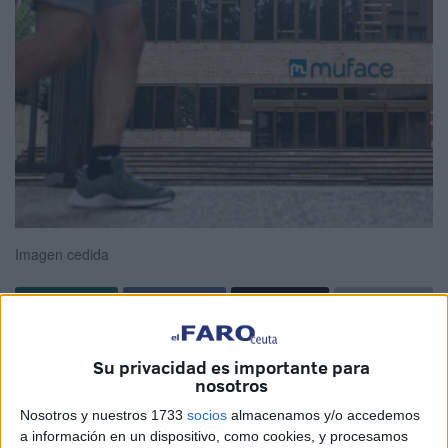
Imagen cedida
Tener una sanidad pública de calidad es una prioridad
Su privacidad es importante para
para todos los españoles, pero parece que los
nosotros
responsables políticos apuestan por ir desviando enfermos
Nosotros y nuestros 1733
socios
almacenamos y/o accedemos
a la sanidad privada para acortar los periodos de espera
a información en un dispositivo, como cookies, y procesamos