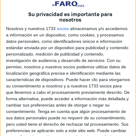
Los residentes de los bloques cercanos al surtidor en el
que reposa la estatua de Don Pedro de Meneses aseguran
Su privacidad es importante para
que no pueden dormir por el ruido que provocan sus
nosotros
chorros y claman por una solución.
Nosotros y nuestros 1733
socios
almacenamos y/o accedemos
Según explican, por alguna clase de error, el pasado
a información en un dispositivo, como cookies, y procesamos
miércoles
no se cortó el flujo de agua
, tal y como
datos personales, como identificadores únicos e información
estándar enviada por un dispositivo para publicidad y contenido
acostumbra a hacer de manera diaria el sistema de
personalizado, medición de publicidad y contenido,
abastecimiento al caer la noche; por lo que a las dos de la
investigación de audiencia y desarrollo de servicios.
Con su
madrugada los chapoteos resonaban en toda la calle.
permiso, nosotros y nuestros socios podemos utilizar datos de
"Siempre se apagaba a las diez de la noche y se volvía a
localización geográfica precisa e identificación mediante las
encender a las diez de la mañana", cuenta desesperada
características de dispositivos. Puede hacer clic para otorgarnos
su consentimiento a nosotros y a nuestros 1733 socios para
una de las afectadas por la ruidosa fontana, que describe
que llevemos a cabo el procesamiento previamente descrito. De
su situación como "una auténtica locura".
forma alternativa, puede acceder a información más detallada y
El horario era claro y se seguía a rajatabla, lo que soportan
cambiar sus preferencias antes de otorgar o negar su
desde hace dos noches "no había pasado nunca antes".
consentimiento.
Tenga en cuenta que algún procesamiento de
sus datos personales puede no requerir de su consentimiento,
Y es que los vecinos estaban acostumbrados a los ritmos
pero usted tiene el derecho de rechazar tal procesamiento. Sus
tanto nocturnos como diurnos de la fuente, cuando "se
preferencias se aplicarán solo a este sitio web. Puede cambiar
apagaba a las dos de la tarde y se encendía a las cinco".