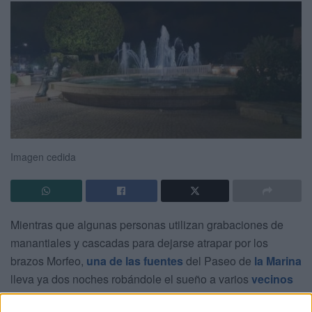
Imagen cedida
Mientras que algunas personas utilizan grabaciones de
manantiales y cascadas para dejarse atrapar por los
brazos Morfeo,
una de las fuentes
del Paseo de
la Marina
lleva ya dos noches robándole el sueño a varios
vecinos
de Ceuta.