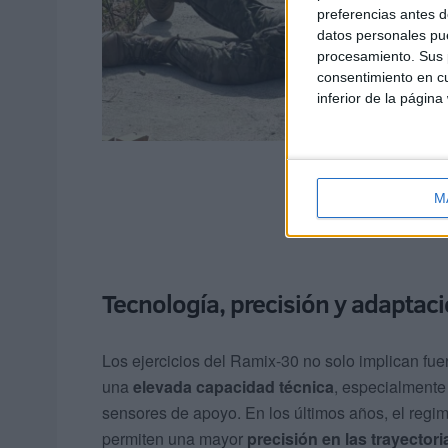
preferencias antes d
datos personales pue
procesamiento. Sus p
consentimiento en cu
inferior de la página
M
Tecnología, precisión y adaptaci
Los ejercicios del Ramix-30 no solo implican fue
una
elevada capacidad técnica
, especialmente 
sensores de apoyo. En los últimos años, el regi
permiten una mayor
precisión en las trayectori