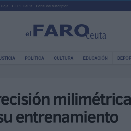
 Roja
COPE Ceuta
Portal del suscriptor
USTICIA
POLÍTICA
CULTURA
EDUCACIÓN
DEPO
recisión milimétric
 su entrenamiento