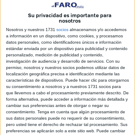
trabajadores del Plan de Empleo para la limpieza pública
viaria es una “ilegalidad” y una “cesión ilícita” de
Su privacidad es importante para
nosotros
empleados, y que ya lo ha puesto en mano de sus
servicios jurídicos.
Nosotros y nuestros 1731
socios
almacenamos y/o accedemos
a información en un dispositivo, como cookies, y procesamos
Además, adelantó que va a realizar una denuncia expresa
datos personales, como identificadores únicos e información
estándar enviada por un dispositivo para publicidad y contenido
en la Inspección de Trabajo y, “si es necesario”, también a
personalizado, medición de publicidad y contenido,
los juzgados.
investigación de audiencia y desarrollo de servicios.
Con su
Pérez denunció que esta situación no queda ahí, sino que
permiso, nosotros y nuestros socios podemos utilizar datos de
los trabajadores de los planes de empleo “están ocupando
localización geográfica precisa e identificación mediante las
características de dispositivos. Puede hacer clic para otorgarnos
plazas estructurales dentro de la propia plantilla de la
su consentimiento a nosotros y a nuestros 1731 socios para
Ciudad, con lo cual perjudica a las promociones internas,
que llevemos a cabo el procesamiento previamente descrito. De
a las ofertas públicas de empleo, y esto es intolerable”.
forma alternativa, puede acceder a información más detallada y
“Hay una utilización de los trabajadores de los planes de
cambiar sus preferencias antes de otorgar o negar su
consentimiento.
Tenga en cuenta que algún procesamiento de
empleo dentro de la propia estructura, del organigrama de
sus datos personales puede no requerir de su consentimiento,
la Ciudad. Entonces esto no lo vamos a permitir. Ya lo
pero usted tiene el derecho de rechazar tal procesamiento. Sus
hemos denunciado varias veces, ya Inspección de Trabajo
preferencias se aplicarán solo a este sitio web. Puede cambiar