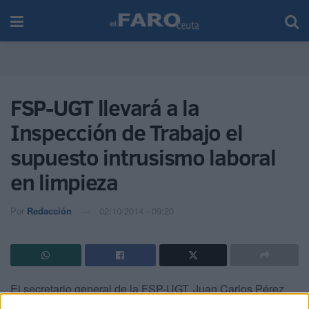
FSP-UGT llevará a la
Inspección de Trabajo el
supuesto intrusismo laboral
en limpieza
Por
Redacción
02/10/2014 - 09:20
El secretario general de la FSP-UGT, Juan Carlos Pérez,
manifestó ayer en rueda de prensa que la utilización de