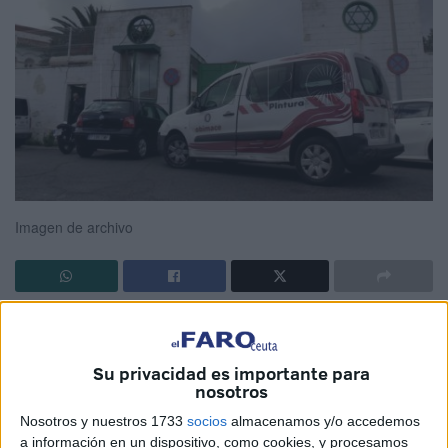
Imagen de archivo
La Federación de Servicios a la Ciudadanía de
Comisiones Obreras
(FSC-CCOO)
en Ceuta se ha
Su privacidad es importante para
pronunciado este miércoles ante “la urgente necesidad de
nosotros
proceder a la renovación de la flota de vehículos de la
Nosotros y nuestros 1733
socios
almacenamos y/o accedemos
empresa
Obimace
”.
a información en un dispositivo, como cookies, y procesamos