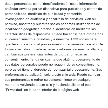
datos personales, como identificadores únicos e información
A través de una nota de prensa, el sindicato ha dejado
estándar enviada por un dispositivo para publicidad y contenido
claro que este es un “elemento clave para garantizar la
personalizado, medición de publicidad y contenido,
calidad del trabajo que se realiza diariamente en todos los
investigación de audiencia y desarrollo de servicios.
Con su
barrios de la ciudad”.
permiso, nosotros y nuestros socios podemos utilizar datos de
localización geográfica precisa e identificación mediante las
Sobre los vehículos actuales
, la Federación de Servicios
características de dispositivos. Puede hacer clic para otorgarnos
su consentimiento a nosotros y a nuestros 1733 socios para
a la Ciudadanía de Comisiones Obreras ha asegurado que
que llevemos a cabo el procesamiento previamente descrito. De
“en muchos casos” están “obsoletos y con constantes
forma alternativa, puede acceder a información más detallada y
averías”, argumentando que esto “dificulta gravemente las
cambiar sus preferencias antes de otorgar o negar su
labores diarias que
la plantilla
desarrolla con
consentimiento.
Tenga en cuenta que algún procesamiento de
sus datos personales puede no requerir de su consentimiento,
profesionalidad y compromiso al servicio de la
pero usted tiene el derecho de rechazar tal procesamiento. Sus
ciudadanía”.
preferencias se aplicarán solo a este sitio web. Puede cambiar
sus preferencias o retirar su consentimiento en cualquier
“No es un lujo, sino una necesidad”
momento volviendo a este sitio y haciendo clic en el botón
"Privacidad" en la parte inferior de la página web.
“Desde FSC-CCOO entendemos que la renovación de los
vehículos no es un lujo, sino una necesidad urgente para