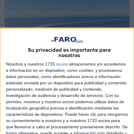
Su privacidad es importante para
nosotros
Nosotros y nuestros 1733
socios
almacenamos y/o accedemos
Imagen cedida
a información en un dispositivo, como cookies, y procesamos
datos personales, como identificadores únicos e información
estándar enviada por un dispositivo para publicidad y contenido
personalizado, medición de publicidad y contenido,
investigación de audiencia y desarrollo de servicios.
Con su
La compañía naviera
FRS
Iberia/DFDS, que mantiene
permiso, nosotros y nuestros socios podemos utilizar datos de
líneas entre Ceuta y
Algeciras
así como desde Tarifa a
localización geográfica precisa e identificación mediante las
Tánger (Marruecos), ha reforzado este año su plantilla con
características de dispositivos. Puede hacer clic para otorgarnos
la incorporación de 146 trabajadores durante la Operación
su consentimiento a nosotros y a nuestros 1733 socios para
que llevemos a cabo el procesamiento previamente descrito. De
Paso del Estrecho (
OPE
), que se desarrolla entre los
forma alternativa, puede acceder a información más detallada y