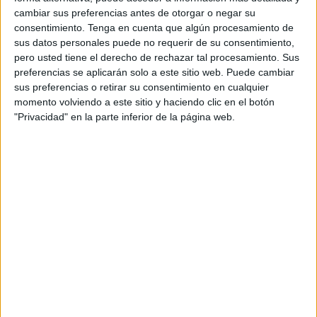
meses de junio y septiembre.
cambiar sus preferencias antes de otorgar o negar su
consentimiento.
Tenga en cuenta que algún procesamiento de
En un comunicado de prensa remitido a los medios de
sus datos personales puede no requerir de su consentimiento,
comunicación este miércoles, la naviera ha señalado que
pero usted tiene el derecho de rechazar tal procesamiento. Sus
en el marco de la estrategia corporativa de la compañía de
preferencias se aplicarán solo a este sitio web. Puede cambiar
sus preferencias o retirar su consentimiento en cualquier
prestar un servicio de calidad y una atención
momento volviendo a este sitio y haciendo clic en el botón
personalizada a sus clientes y
pasajeros que se
"Privacidad" en la parte inferior de la página web.
multiplican
en estas fechas, los nuevos empleados ya se
han incorporado a sus puestos de trabajo, tras realizar
formaciones específicas para conocer las características
de la OPE.
Las contrataciones se destinarán a reforzar el servicio en
los puertos de Algeciras, Tarifa y Ceuta, así como en los
puntos de venta de billetes habilitados en las carreteras
que conectan estos puertos en el tránsito habitual de miles
de marroquíes entre Europa y Marruecos con motivo de la
OPE.