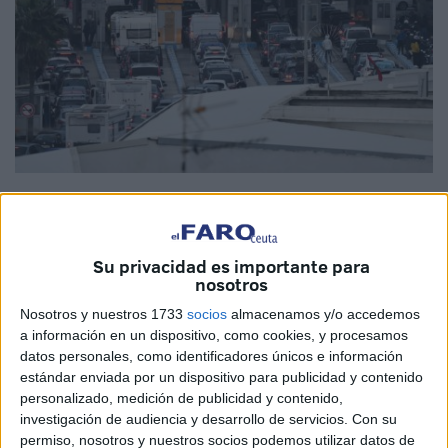
Imagen de archivo
Su privacidad es importante para
nosotros
¿Son las
fronteras seguras
? Dice el
ministro
de Asuntos
Nosotros y nuestros 1733
socios
almacenamos y/o accedemos
Exteriores
,
José Manuel Albares
, que sí. Saca pecho de
a información en un dispositivo, como cookies, y procesamos
la labor desarrollada por un gobierno socialista en
datos personales, como identificadores únicos e información
comparación con el mandato popular. Las
líneas
estándar enviada por un dispositivo para publicidad y contenido
fronterizas
que separan
Ceuta
y Melilla de Marruecos
personalizado, medición de publicidad y contenido,
investigación de audiencia y desarrollo de servicios.
Con su
permanecen “completamente seguras”.
permiso, nosotros y nuestros socios podemos utilizar datos de