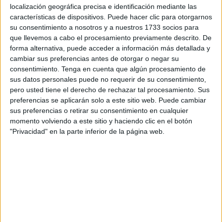
localización geográfica precisa e identificación mediante las
Eso, en un periodo marcado por un aluvión de noticias que
características de dispositivos. Puede hacer clic para otorgarnos
siempre apuntan hacia la inestabilidad de las dos
su consentimiento a nosotros y a nuestros 1733 socios para
ciudades hermanas e incluso deslizan movimientos al
que llevemos a cabo el procesamiento previamente descrito. De
estilo de la
Marcha Verde
, cobra su importancia.
forma alternativa, puede acceder a información más detallada y
cambiar sus preferencias antes de otorgar o negar su
Insiste Albares en que con el actual Gobierno “las
consentimiento.
Tenga en cuenta que algún procesamiento de
sus datos personales puede no requerir de su consentimiento,
fronteras
están completamente
seguras
”,
en contraste
pero usted tiene el derecho de rechazar tal procesamiento. Sus
con
lo que ocurriría, según él, bajo un Ejecutivo del
preferencias se aplicarán solo a este sitio web. Puede cambiar
Partido Popular
.
sus preferencias o retirar su consentimiento en cualquier
momento volviendo a este sitio y haciendo clic en el botón
El ministro ha defendido en todas sus intervenciones que
"Privacidad" en la parte inferior de la página web.
España atraviesa uno de los
mejores momentos de
relación con Marruecos
, lo que se traduce en, por
ejemplo, la puesta en marcha de la aduana comercial o,
también, la cooperación en la contención de entrada de
inmigrantes.
Un pacto de Estado sobre