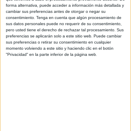
forma alternativa, puede acceder a información más detallada y
española como tú.
cambiar sus preferencias antes de otorgar o negar su
consentimiento.
Tenga en cuenta que algún procesamiento de
Coincidimos en el campeonato juvenil de Ceuta, donde al
sus datos personales puede no requerir de su consentimiento,
final no nos enfrentamos, pero para qué, si tú siempre has
pero usted tiene el derecho de rechazar tal procesamiento. Sus
sido el mejor. Eras un Diplodocus dentro de una nave tan
preferencias se aplicarán solo a este sitio web. Puede cambiar
pequeña como es Ceuta. Siempre te gustaba dar clases.
sus preferencias o retirar su consentimiento en cualquier
Muchas veces te ofreciste para fomentar a la cantera.
momento volviendo a este sitio y haciendo clic en el botón
"Privacidad" en la parte inferior de la página web.
Te di mucho la vara para que siguieras en la brecha de
nuestro ajedrez ceutí.
Pero preferías estar rodeado de tus buenos amigos de la
Hípica, donde también demostraba que tú intelecto era
superior a los demás.
Jugabas tus partidas de dominó y muchos querían ser tu
pareja de baile.
No quiero ofender a nadie pero solo puedo decir dos