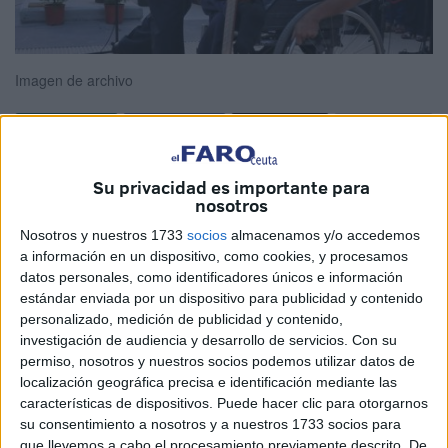
Imagen de archivo
Muchos recuerdos tengo de ti. Desde el prisma de una
Su privacidad es importante para
silla de ruedas, que era tu medio de locomoción, estuviste
nosotros
en todos los rincones de esta bella ciudad caballa.
Nosotros y nuestros 1733
socios
almacenamos y/o accedemos
a información en un dispositivo, como cookies, y procesamos
Tu amor al deporte mental, como es el ajedrez, fue una
datos personales, como identificadores únicos e información
confluencia con tus estudios, talento y superación.
estándar enviada por un dispositivo para publicidad y contenido
personalizado, medición de publicidad y contenido,
Me acuerdo de tu lugar donde te criaste, en ese bello
investigación de audiencia y desarrollo de servicios.
Con su
permiso, nosotros y nuestros socios podemos utilizar datos de
rincón de esta Perla del Mediterráneo, Zurrón, donde
localización geográfica precisa e identificación mediante las
creaste un club que cómo no, recibió tu duro pero
características de dispositivos. Puede hacer clic para otorgarnos
resignado movimiento, sillas de ruedas, luego bolas de
su consentimiento a nosotros y a nuestros 1733 socios para
plata, así hiciste una leyenda para toda una ciudad tan
que llevemos a cabo el procesamiento previamente descrito. De