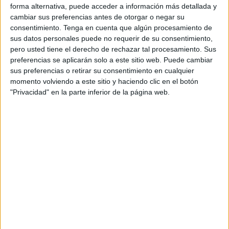
forma alternativa, puede acceder a información más detallada y
ciudad que recuerda por un lado a los que ya no están
cambiar sus preferencias antes de otorgar o negar su
entre los petanquistas y por otro, festejar el patrón San
consentimiento.
Tenga en cuenta que algún procesamiento de
José.
sus datos personales puede no requerir de su consentimiento,
pero usted tiene el derecho de rechazar tal procesamiento. Sus
Un total de diecinueve dupletas constituidas se
preferencias se aplicarán solo a este sitio web. Puede cambiar
inscribieron en la competición que se inició a partir de las
sus preferencias o retirar su consentimiento en cualquier
momento volviendo a este sitio y haciendo clic en el botón
10:00 horas en sus instalaciones de la barriada de Pedro
"Privacidad" en la parte inferior de la página web.
Lamata.
El sistema de juego que dependía del número de equipos
inscritos ya que se que se podría jugar en un Suizo
Internacional, en grupos suizos o por el sistema de todos
contra todos, y se hizo por el primer sistema.
Tras varios enfrentamientos muy igualados y disputados
los campeones de concurso fueron Fran Vázquez y José
Cortés del
club organizador, el CP José Zurrón’
que
derrotaron en la final a la dupleta del CP Los Rosales