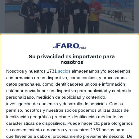
Su privacidad es importante para
nosotros
Imágenes cedidas
Nosotros y nuestros 1731
socios
almacenamos y/o accedemos
a información en un dispositivo, como cookies, y procesamos
datos personales, como identificadores únicos e información
estándar enviada por un dispositivo para publicidad y contenido
El
Club Petanca ‘José Zurrón’
organizó el pasado
personalizado, medición de publicidad y contenido,
domingo 17 de marzo en Ceuta el primer evento
investigación de audiencia y desarrollo de servicios.
Con su
encuadrado en los
actos por el 50º aniversario del club.
permiso, nosotros y nuestros socios podemos utilizar datos de
localización geográfica precisa e identificación mediante las
La entidad que preside actualmente Eloy Ruiz celebró la
características de dispositivos. Puede hacer clic para otorgarnos
edición especial del 50º aniversario
Torneo Memorial San
su consentimiento a nosotros y a nuestros 1731 socios para
que llevemos a cabo el procesamiento previamente descrito. De
José
, uno de los campeonatos más emblemáticos de la