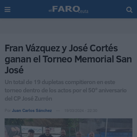
Fran Vázquez y José Cortés
ganan el Torneo Memorial San
José
Un total de 19 dupletas compitieron en este
torneo dentro de los actos por el 50º aniversario
del CP José Zurrón
Por
Juan Carlos Sánchez
19/03/2024 - 22:30