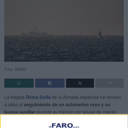
Foto: EMAD
La fragata
Reina Sofía
de la Armada española ha llevado
a cabo el
seguimiento de un submarino ruso y un
buque auxiliar
durante su tránsito por aguas de interés
nacional en el Mediterráneo y cercanas a Ceuta, en una
operación enmarcada dentro de los dispositivos