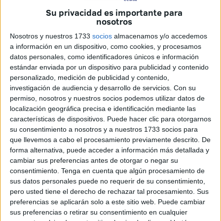
permanentes de vigilancia de las Fuerzas Armadas.
Su privacidad es importante para
nosotros
Según ha informado el Estado Mayor de la Defensa
Nosotros y nuestros 1733
socios
almacenamos y/o accedemos
(EMAD), la unidad española mantuvo una
monitorización
a información en un dispositivo, como cookies, y procesamos
constante de ambas embarcaciones
hasta que
datos personales, como identificadores únicos e información
estándar enviada por un dispositivo para publicidad y contenido
abandonaron la zona bajo responsabilidad española y
personalizado, medición de publicidad y contenido,
continuaron su navegación hacia aguas de jurisdicción
investigación de audiencia y desarrollo de servicios.
Con su
portuguesa.
permiso, nosotros y nuestros socios podemos utilizar datos de
localización geográfica precisa e identificación mediante las
Esta actuación forma parte de un sistema de control
características de dispositivos. Puede hacer clic para otorgarnos
continuo que busca garantizar la seguridad marítima y el
su consentimiento a nosotros y a nuestros 1733 socios para
que llevemos a cabo el procesamiento previamente descrito. De
conocimiento del entorno en áreas estratégicas.
forma alternativa, puede acceder a información más detallada y
cambiar sus preferencias antes de otorgar o negar su
Vigilancia en una zona clave para
consentimiento.
Tenga en cuenta que algún procesamiento de
España
sus datos personales puede no requerir de su consentimiento,
pero usted tiene el derecho de rechazar tal procesamiento. Sus
preferencias se aplicarán solo a este sitio web. Puede cambiar
El seguimiento de unidades navales extranjeras en zonas
sus preferencias o retirar su consentimiento en cualquier
como el
Estrecho de Gibraltar
o el
mar de Alborán
se ha