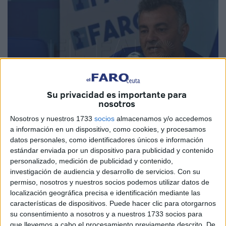
Su privacidad es importante para
nosotros
Nosotros y nuestros 1733
socios
almacenamos y/o accedemos
a información en un dispositivo, como cookies, y procesamos
datos personales, como identificadores únicos e información
estándar enviada por un dispositivo para publicidad y contenido
personalizado, medición de publicidad y contenido,
investigación de audiencia y desarrollo de servicios.
Con su
La Federación de Vecinos ha lamentado que solo reciba
permiso, nosotros y nuestros socios podemos utilizar datos de
“la callada” por respuesta a las peticiones cursadas de
localización geográfica precisa e identificación mediante las
manera oficial para que las asociaciones puedan recibir
características de dispositivos. Puede hacer clic para otorgarnos
su consentimiento a nosotros y a nuestros 1733 socios para
sus subvenciones. En una carta dirigida por su presidente,
que llevemos a cabo el procesamiento previamente descrito. De