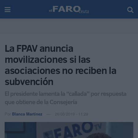
La FPAV anuncia
movilizaciones si las
asociaciones no reciben la
subvención
El presidente lamenta la “callada” por respuesta
que obtiene de la Consejería
Por
Blanca Martínez
26/03/2019 - 11:29