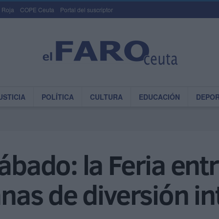
 Roja
COPE Ceuta
Portal del suscriptor
USTICIA
POLÍTICA
CULTURA
EDUCACIÓN
DEPO
ábado: la Feria ent
anas de diversión i