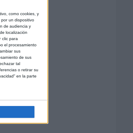
ivo, como cookies, y
por un dispositivo
ón de audiencia y
de localización
 clic para
bo el procesamiento
cambiar sus
esamiento de sus
echazar tal
erencias o retirar su
vacidad" en la parte