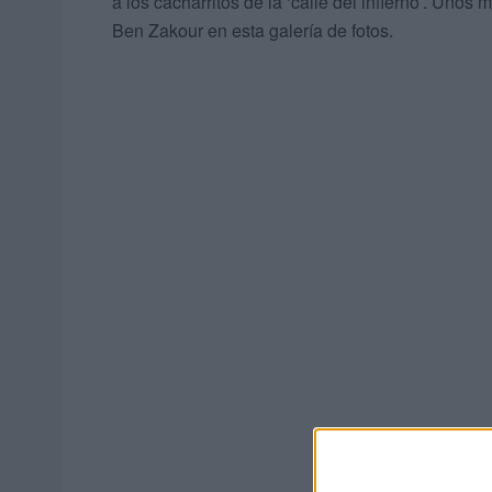
a los cacharritos de la ‘calle del infierno’. U
Ben Zakour en esta galería de fotos.