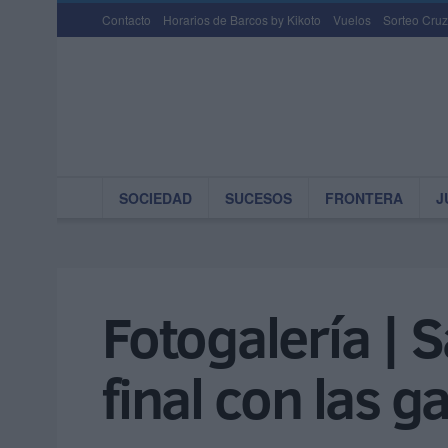
Contacto
Horarios de Barcos by Kikoto
Vuelos
Sorteo Cruz
SOCIEDAD
SUCESOS
FRONTERA
J
Fotogalería | S
final con las g