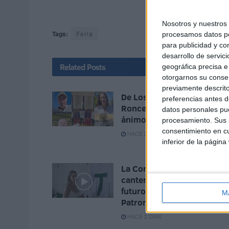
Nosotros y nuestro
Tags:
Feria
procesamos datos per
para publicidad y co
desarrollo de servici
Related
Posts
geográfica precisa e 
otorgarnos su conse
previamente descrito
De Los Morancos a Tomás
preferencias antes d
Roncero: los mensajes de
datos personales pue
ánimo hacia Ceuta
procesamiento. Sus p
consentimiento en cu
HACE 2 DÍAS
inferior de la página
La Corte de Infantes, la
cantera que garantiza el
futuro de la Hermandad de 
M
Patrona de Ceuta
HACE 2 DÍAS