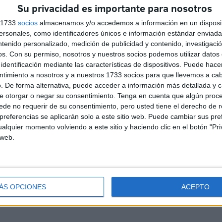
Su privacidad es importante para nosotros
s 1733
socios
almacenamos y/o accedemos a información en un disposit
sonales, como identificadores únicos e información estándar enviada 
ntenido personalizado, medición de publicidad y contenido, investigaci
os.
Con su permiso, nosotros y nuestros socios podemos utilizar datos 
identificación mediante las características de dispositivos. Puede hacer
ntimiento a nosotros y a nuestros 1733 socios para que llevemos a ca
. De forma alternativa, puede acceder a información más detallada y 
Javier Beneroso, treinta
e otorgar o negar su consentimiento.
Tenga en cuenta que algún proc
años bajo las trabajaderas:
de no requerir de su consentimiento, pero usted tiene el derecho de r
"Este es el 5 de agosto más
referencias se aplicarán solo a este sitio web. Puede cambiar sus pref
importante"
alquier momento volviendo a este sitio y haciendo clic en el botón "Pri
 web.
HACE 2 DÍAS
Carmen Pasamar: "El pueblo
lo reclama: la Virgen de
la
África va a salir"
ÁS OPCIONES
ACEPTO
HACE 3 DÍAS