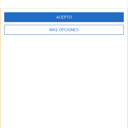
ACEPTO
MÁS OPCIONES
Y mientras las Fiestas Patronales 2023 siguen su curso,
nuestro fotógrafo
Reduan Ben Zakour sigue activo con
su cámara para así poder captar los
mejores momentos
de cada velada, esos que quedarán para el recuerdo de
todos los asistentes a la Feria, pero con la sorpresa de que
este domingo se intercambiaron los papeles y mientras