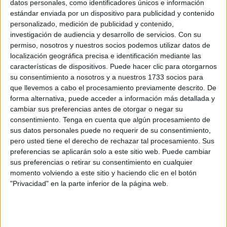
Como era de esperarse,
la Cabalgata
ha sido el centro de
datos personales, como identificadores únicos e información
atracción de esta jornada. Pero una vez culminada esta
estándar enviada por un dispositivo para publicidad y contenido
personalizado, medición de publicidad y contenido,
bonita actividad, las casetas se han llenado de vida y de
investigación de audiencia y desarrollo de servicios.
Con su
emoción. Los ceutíes y los visitantes fueron llegando hasta
permiso, nosotros y nuestros socios podemos utilizar datos de
colmar estos espacios y llenarlos de muchas risas.
localización geográfica precisa e identificación mediante las
características de dispositivos. Puede hacer clic para otorgarnos
La música
no ha faltado, tampoco el baile se ha hecho
su consentimiento a nosotros y a nuestros 1733 socios para
esperar este domingo en cada uno de los rincones del
que llevemos a cabo el procesamiento previamente descrito. De
forma alternativa, puede acceder a información más detallada y
recinto ferial
. Y es que a medida que han pasado las
cambiar sus preferencias antes de otorgar o negar su
horas, se han multiplicado las ganas de fiesta y de
consentimiento.
Tenga en cuenta que algún procesamiento de
compartir con familiares y amigos.
sus datos personales puede no requerir de su consentimiento,
pero usted tiene el derecho de rechazar tal procesamiento. Sus
Ese es el ejemplo que han seguido la familia Durán
preferencias se aplicarán solo a este sitio web. Puede cambiar
Moreno; la 'Familia Pandilla Basura'; 'Los Montajtos'; la
sus preferencias o retirar su consentimiento en cualquier
momento volviendo a este sitio y haciendo clic en el botón
familia Ramos Velásco; la 'Familia de los Santos'; la
"Privacidad" en la parte inferior de la página web.
familia Gil Moreno; la familia Santos; la familia Rodríguez;
la familia Abdelam; la familia Fulger; la familia Vilar
Gallardo y Padrinos; la familia Guerra Pérez; la familia