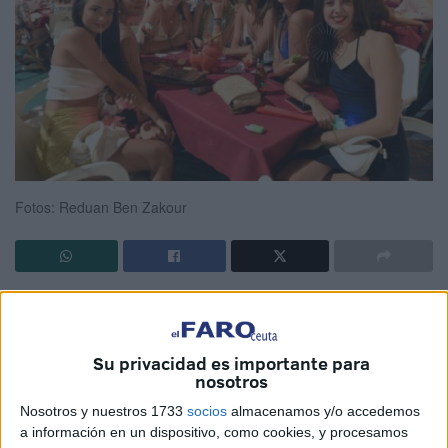
Fotos: Reduan Ben Zakour
Ha llegado el domingo y lejos de ser este un día de
descanso en Ceuta, se ha convertido en la oportunidad
perfecta para visitar
la Feria
. Ya olvidado el
episodio del
Su privacidad es importante para
nosotros
sábado
y con todo funcionando como debe ser, la
diversión ha estado garantizada.
Nosotros y nuestros 1733
socios
almacenamos y/o accedemos
a información en un dispositivo, como cookies, y procesamos