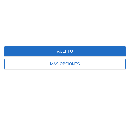
Un inmigrante intenta la entrada en
Ceuta desde Marruecos en parapente
HACE 2 HORAS
La playa del Trampolín estrena diez
baños y treinta duchas para atender a los
inmigrantes
ACEPTO
HACE 2 HORAS
MÁS OPCIONES
La Policía expulsa a Marruecos al
detenido tras entrar en una casa y
meterse en la cama de su dueña
HACE 3 HORAS