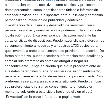
a información en un dispositivo, como cookies, y procesamos
Guterres, ha llegado este lunes a la ciudad marroquí de
datos personales, como identificadores únicos e información
Fez para participar en el IX Foro Global de la Alianza de
estándar enviada por un dispositivo para publicidad y contenido
Civilizaciones de la ONU, que comenzará este martes 22
personalizado, medición de publicidad y contenido,
de noviembre con la participación de altos responsables y
investigación de audiencia y desarrollo de servicios.
Con su
permiso, nosotros y nuestros socios podemos utilizar datos de
ministros de distintos países.
localización geográfica precisa e identificación mediante las
características de dispositivos. Puede hacer clic para otorgarnos
Según informaron a EFE fuentes cercanas a la
su consentimiento a nosotros y a nuestros 1733 socios para
organización, el diálogo interreligioso, el papel de los
que llevemos a cabo el procesamiento previamente descrito. De
religiosos en la promoción de la paz y la lucha contra el
forma alternativa, puede acceder a información más detallada y
extremismo violento estarán entre los temas de debate.
cambiar sus preferencias antes de otorgar o negar su
consentimiento.
Tenga en cuenta que algún procesamiento de
sus datos personales puede no requerir de su consentimiento,
pero usted tiene el derecho de rechazar tal procesamiento. Sus
preferencias se aplicarán solo a este sitio web. Puede cambiar
sus preferencias o retirar su consentimiento en cualquier
momento volviendo a este sitio y haciendo clic en el botón
El foro, que será copresidido por secretario general
"Privacidad" en la parte inferior de la página web.
adjunto de la ONU y Alto Representante de la Alianza de
Civilizaciones de Naciones Unidas (UNAOC), Miguel