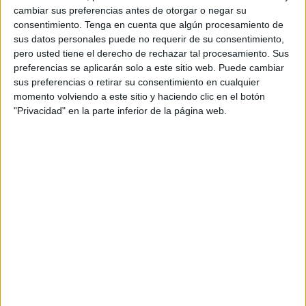
cambiar sus preferencias antes de otorgar o negar su
pública, que ha sido financiada con fondos
consentimiento.
Tenga en cuenta que algún procesamiento de
NextGeneration, y que de acuerdo con lo que explica el
sus datos personales puede no requerir de su consentimiento,
Servicio Público de Empleo Estatal
(SEPE)
, “se encuentra
pero usted tiene el derecho de rechazar tal procesamiento. Sus
disponible las 24 horas del día, los 365 días del año”.
preferencias se aplicarán solo a este sitio web. Puede cambiar
sus preferencias o retirar su consentimiento en cualquier
Cuenta con “características de máxima operatividad y
momento volviendo a este sitio y haciendo clic en el botón
"Privacidad" en la parte inferior de la página web.
escalabilidad”, y entre los beneficios que contempla
destaca que “puede ser utilizada desde toda clase de
dispositivos electrónicos
”.
Desde el SEPE han ampliado que esta herramienta está
basada “en una solución Moodle”, por lo que “supone un
servicio público extensible a todos los sectores del tejido
productivo”, siendo particularmente útil “para los colectivos
de
trabajadores en activo, trabajadores desempleados
,
Economía Social y Autónomos, así como a las pymes”.
Consiste en un sistema que contribuye a la formación y el