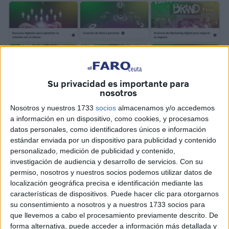
Su privacidad es importante para
nosotros
Nosotros y nuestros 1733
socios
almacenamos y/o accedemos
Imagen cedida
a información en un dispositivo, como cookies, y procesamos
datos personales, como identificadores únicos e información
estándar enviada por un dispositivo para publicidad y contenido
personalizado, medición de publicidad y contenido,
investigación de audiencia y desarrollo de servicios.
Con su
La Fundación Estatal para la
Formación en el Empleo
permiso, nosotros y nuestros socios podemos utilizar datos de
(Fundae) ha lanzado una plataforma de contenidos de
localización geográfica precisa e identificación mediante las
formación online, que también puede beneficiar a los
características de dispositivos. Puede hacer clic para otorgarnos
vecinos de Ceuta.
su consentimiento a nosotros y a nuestros 1733 socios para
que llevemos a cabo el procesamiento previamente descrito. De
Se trata de una plataforma tecnológica de titularidad
forma alternativa, puede acceder a información más detallada y