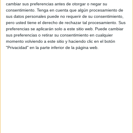
peligra”con muchas probabilidades de cierre” a causa de
cambiar sus preferencias antes de otorgar o negar su
las dificultades económicas a las que se ha enfrentado a
consentimiento.
Tenga en cuenta que algún procesamiento de
raíz del último cambio legislativo que regula su actividad.
sus datos personales puede no requerir de su consentimiento,
pero usted tiene el derecho de rechazar tal procesamiento. Sus
El sindicalista sostuvo que Ceuta “en realidad podría
preferencias se aplicarán solo a este sitio web. Puede cambiar
subsistir” pero Madrid “arrastra” a la delegación de local
sus preferencias o retirar su consentimiento en cualquier
porque depende de su matriz, que se ocupa de la
momento volviendo a este sitio y haciendo clic en el botón
contabilidad, avales, anticipos...
"Privacidad" en la parte inferior de la página web.
En estos momentos, Forem imparte en la ciudad autónoma
un taller de empleo hasta final de año con el SPEE. “Se
supone que a primeros de año ya no tendremos ninguna
actividad porque hemos dejado de solicitar la formación
para desempleados y los talleres de empleo”, adelantó el
secretario de formación.
La fecha en la que se pueda producir el desmantelamiento
es aún una incógnita puesto que están en conversaciones
con el Patronato a nivel nacional y carecen de un