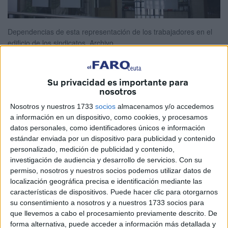
Dependencias de esta representación de los trabajadores en el
edificio de los sindicatos.
Archivo
Su privacidad es importante para
nosotros
Alejandro Parodi teme que los dos
Nosotros y nuestros 1733
socios
almacenamos y/o accedemos
trabajadores puedan perder su empleo y
a información en un dispositivo, como cookies, y procesamos
datos personales, como identificadores únicos e información
confía en un cambio propicio del
estándar enviada por un dispositivo para publicidad y contenido
sindicato.
personalizado, medición de publicidad y contenido,
investigación de audiencia y desarrollo de servicios.
Con su
permiso, nosotros y nuestros socios podemos utilizar datos de
Alejandro Parodi, secretario de Formación y Empleo de
localización geográfica precisa e identificación mediante las
CCOO Ceuta, aseguró ayer que la Fundación Formación y
características de dispositivos. Puede hacer clic para otorgarnos
Empleo de CCOO en Ceuta (Forem) –dependiente de
su consentimiento a nosotros y a nuestros 1733 socios para
que llevemos a cabo el procesamiento previamente descrito. De
Forem Confederal al igual que Melilla y Madrid–
forma alternativa, puede acceder a información más detallada y