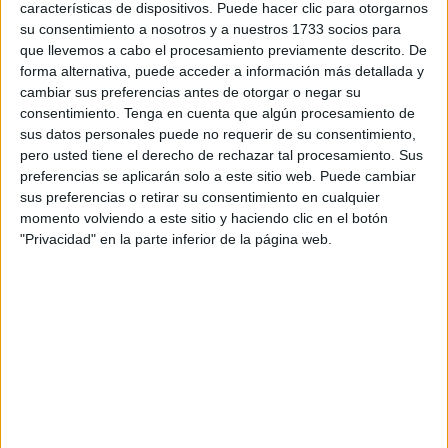
Dirección Provincial del Ministerio de
Educación
y
características de dispositivos. Puede hacer clic para otorgarnos
Formación Profesional (
MEFP
).
su consentimiento a nosotros y a nuestros 1733 socios para
que llevemos a cabo el procesamiento previamente descrito. De
La Dirección General de Planificación y Gestión Educativa
forma alternativa, puede acceder a información más detallada y
del departamento que dirige Isabel Celaá ha avanzado al
cambiar sus preferencias antes de otorgar o negar su
consentimiento.
Tenga en cuenta que algún procesamiento de
consejero de Educación de Ceuta, Carlos Rontomé, que
sus datos personales puede no requerir de su consentimiento,
las cantidades que se asignen a la ciudad de los alrededor
pero usted tiene el derecho de rechazar tal procesamiento. Sus
de 4.500 millones que prevé tener a su disposición el
preferencias se aplicarán solo a este sitio web. Puede cambiar
Ministerio llegarán directamente a la Dirección Provincial.
sus preferencias o retirar su consentimiento en cualquier
momento volviendo a este sitio y haciendo clic en el botón
El MEFP sigue excluyendo a las dos Ciudades
"Privacidad" en la parte inferior de la página web.
Autónomas de las reuniones de la Comisión Sectorial de
Educación, a las que los consejeros locales no pueden
acudir ni en calidad de oyentes o con voz y sin voto, pero
el Ministerio se ha comprometido a citar al Ejecutivo de
Vivas cuando haya novedades sobre la recepción y
utilización de las partidas económicas procedentes de
Europa.