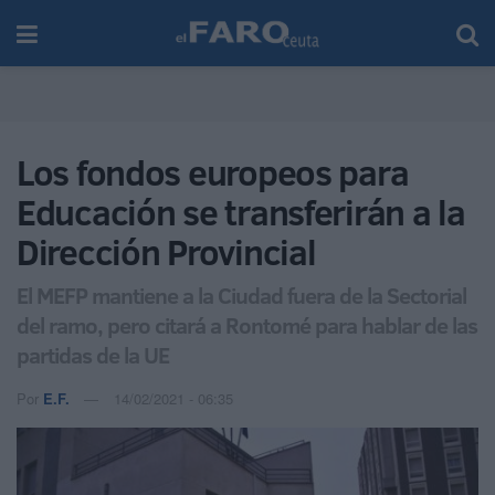
Los fondos europeos para
Educación se transferirán a la
Dirección Provincial
El MEFP mantiene a la Ciudad fuera de la Sectorial
del ramo, pero citará a Rontomé para hablar de las
partidas de la UE
Por
E.F.
14/02/2021 - 06:35