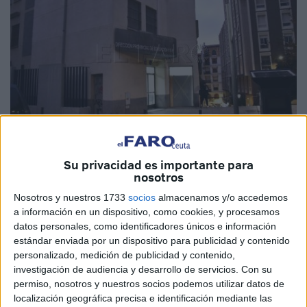
Su privacidad es importante para
nosotros
Nosotros y nuestros 1733
socios
almacenamos y/o accedemos
a información en un dispositivo, como cookies, y procesamos
El Gobierno central de Pedro Sánchez no hará con el
datos personales, como identificadores únicos e información
dinero del Mecanismo de Recuperación y Resiliencia
estándar enviada por un dispositivo para publicidad y contenido
europeo que llegará a España lo mismo que con el Fondo
personalizado, medición de publicidad y contenido,
COVID, que en su tramo distribuido sobre criterios
investigación de audiencia y desarrollo de servicios.
Con su
permiso, nosotros y nuestros socios podemos utilizar datos de
educativos fue transferido a la Ciudad Autónoma y no a la
localización geográfica precisa e identificación mediante las