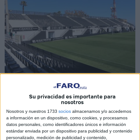
Fotos: Prensa RFFCE
Su privacidad es importante para
nosotros
Nosotros y nuestros 1733
socios
almacenamos y/o accedemos
La
Real Federación de Fútbol
de Ceuta ha informado
a información en un dispositivo, como cookies, y procesamos
que hoy viernes, finalizará la colocación completa de los
datos personales, como identificadores únicos e información
asientos en el Fondo Norte del estadio
Alfonso Murube
.
estándar enviada por un dispositivo para publicidad y contenido
personalizado, medición de publicidad y contenido,