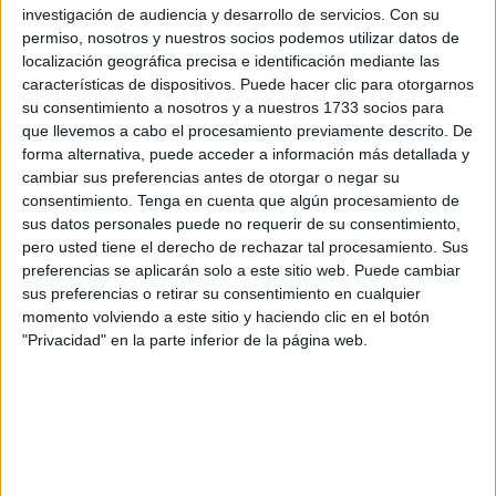
Además, se comunica que el acceso a este
Fondo Norte
investigación de audiencia y desarrollo de servicios.
Con su
permiso, nosotros y nuestros socios podemos utilizar datos de
será por las puertas número 12 y 14 para los aficionados,
localización geográfica precisa e identificación mediante las
mientras que la misma puerta 14 se habilitará para los
características de dispositivos. Puede hacer clic para otorgarnos
medios de comunicación y público tanto de ese Fondo
su consentimiento a nosotros y a nuestros 1733 socios para
como de General. Por su parte, el acceso al
Fondo Sur
que llevemos a cabo el procesamiento previamente descrito. De
forma alternativa, puede acceder a información más detallada y
será por una única puerta para los aficionados de ese
cambiar sus preferencias antes de otorgar o negar su
Fondo y de General.
consentimiento.
Tenga en cuenta que algún procesamiento de
sus datos personales puede no requerir de su consentimiento,
En cuanto a lo referente al resto de obras y trabajos
pero usted tiene el derecho de rechazar tal procesamiento. Sus
realizados en este sector del estadio, se ha llevado a cabo
preferencias se aplicarán solo a este sitio web. Puede cambiar
las siguientes tareas: Impermeabilización de las
gradas
sus preferencias o retirar su consentimiento en cualquier
momento volviendo a este sitio y haciendo clic en el botón
para acabar con las filtraciones de agua existentes que
"Privacidad" en la parte inferior de la página web.
calaban en profundidad. Sustitución de barandillas y
elementos metálicos. Repaso general a estructuras y
pilares tanto de contención como de sujeción. Cambio de
suelos y losetas en las zonas de vestuarios y anexas.
Respecto al cuarto de bombas, se ha procedido a su total
sustitución para adaptarse a la nueva normativa.