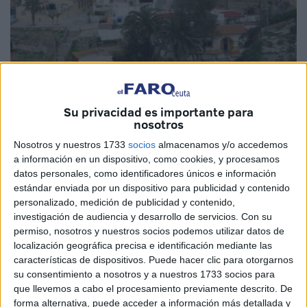
Su privacidad es importante para
nosotros
El área de Fomento de la Delegación del Gobierno, que
Nosotros y nuestros 1733
socios
almacenamos y/o accedemos
espera recibir a lo largo del próximo mes de septiembre el
a información en un dispositivo, como cookies, y procesamos
proyecto que está redactando la consultoría Estudio
datos personales, como identificadores únicos e información
estándar enviada por un dispositivo para publicidad y contenido
Pereda 4 para la construcción del sendero marítimo
personalizado, medición de publicidad y contenido,
peatonal entre San Amaro y Santa Catalina
estima que la
investigación de audiencia y desarrollo de servicios.
Con su
ejecución de esta obra podría alcanzar un coste de unos
permiso, nosotros y nuestros socios podemos utilizar datos de
600.000 euros, aunque según ha indicado su director,
localización geográfica precisa e identificación mediante las
Bharat Bwgandas, se trataría de una cantidad “muy
características de dispositivos. Puede hacer clic para otorgarnos
su consentimiento a nosotros y a nuestros 1733 socios para
orientativa”.
que llevemos a cabo el procesamiento previamente descrito. De
Al tratarse de una actuación a ejecutar en el plazo de tres
forma alternativa, puede acceder a información más detallada y