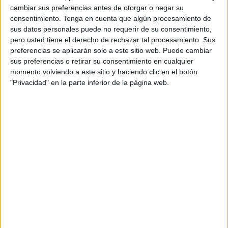
años (para 2015), las administraciones esperan que lo
cambiar sus preferencias antes de otorgar o negar su
peor de la crisis haya pasado ya y exista disponibilidad
consentimiento.
Tenga en cuenta que algún procesamiento de
sus datos personales puede no requerir de su consentimiento,
presupuestariapara llevarlo a cabo
pero usted tiene el derecho de rechazar tal procesamiento. Sus
El proyecto incluye también la ordenación del borde
preferencias se aplicarán solo a este sitio web. Puede cambiar
costero desde el dique exterior del puerto hasta la punta
sus preferencias o retirar su consentimiento en cualquier
de Santa Catalina, donde por su parte la Ciudad está
momento volviendo a este sitio y haciendo clic en el botón
"Privacidad" en la parte inferior de la página web.
trabajando en la transformación del antiguo vertedero en
un parque periurbano. Estudio Pereda 4 fue la
adjudicataria del concurso para la redacción de este
proyecto que resolvió a finales del pasado año la
Dirección General de Sostenibilidad de la Costa y del Mar.
Este estudio de arquitectos, que formalizó el contrato con
Costas el pasado 27 de febrero, tiene 8 meses de plazo
para redactar la propuesta, con un coste aproximado a los
70.000 euros.
Se trata de una iniciativa que ya fue avanzada en la
legislatura anterior y que consiste en la que construcción