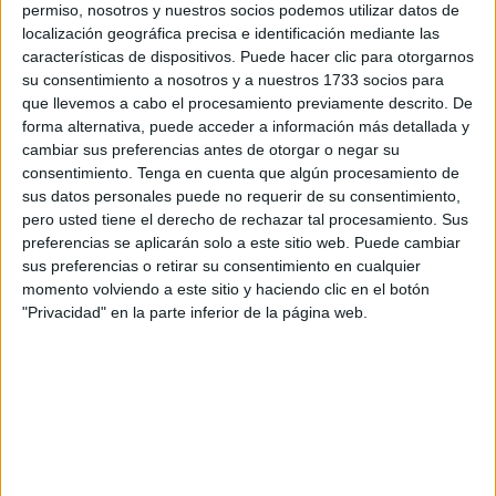
permiso, nosotros y nuestros socios podemos utilizar datos de
localización geográfica precisa e identificación mediante las
características de dispositivos. Puede hacer clic para otorgarnos
Una de las salidas más emocionante
su consentimiento a nosotros y a nuestros 1733 socios para
que llevemos a cabo el procesamiento previamente descrito. De
Y es que, esta salida es
una de las más impresiones de
forma alternativa, puede acceder a información más detallada y
la Semana Santa ceutí
debido a las grandes dimensiones
cambiar sus preferencias antes de otorgar o negar su
consentimiento.
Tenga en cuenta que algún procesamiento de
de los pasos y a la estrechez de la calle. Los costaleros
sus datos personales puede no requerir de su consentimiento,
deben medir cada paso al milímetro para que Nuestro
pero usted tiene el derecho de rechazar tal procesamiento. Sus
Padre Jesús de la Flagelación y María Santísima de la
preferencias se aplicarán solo a este sitio web. Puede cambiar
Caridad puedan estar finalmente en la calle sin incidentes.
sus preferencias o retirar su consentimiento en cualquier
momento volviendo a este sitio y haciendo clic en el botón
Desde las seis de la tarde, eran muchas las personas que
"Privacidad" en la parte inferior de la página web.
se iban acercando hasta el oratorio de la calle Teniente
Pacheco. Tanto curiosos para ver la salida en primera fila
como todos aquellos que forman el cortejo para irse
preparando para la inminente salida.