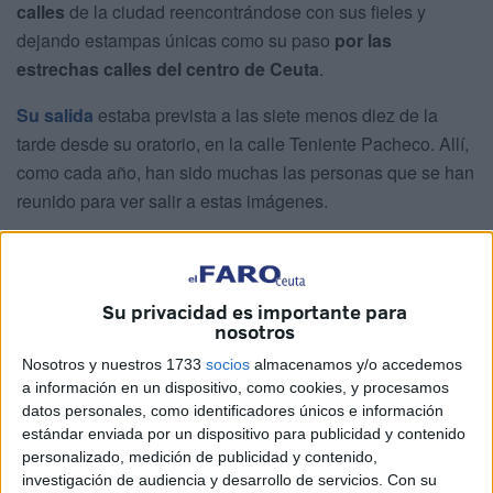
calles
de la ciudad reencontrándose con sus fieles y
dejando estampas únicas como su paso
por las
estrechas calles del centro de Ceuta
.
Su salida
estaba prevista a las siete menos diez de la
tarde desde su oratorio, en la calle Teniente Pacheco. Allí,
como cada año, han sido muchas las personas que se han
reunido para ver salir a estas imágenes.
Su privacidad es importante para
nosotros
Nosotros y nuestros 1733
socios
almacenamos y/o accedemos
a información en un dispositivo, como cookies, y procesamos
datos personales, como identificadores únicos e información
estándar enviada por un dispositivo para publicidad y contenido
personalizado, medición de publicidad y contenido,
investigación de audiencia y desarrollo de servicios.
Con su